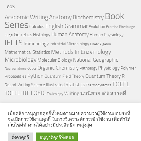
TAGS
Book
Anatomy
Academic Writing
Biochemistry
Series
English Grammar
Calculus
Evolution
Exercise Physiology
Genetics
Human Anatomy
Histology
Human Physiology
Fungi
IELTS
Immunology
Industrial Microbiology
Linear Algebra
Methods In Enzymology
Mathematical Statistics
Microbiology
National Geographic
Molecular Biology
Organic Chemistry
Physiology
Polymer
Pathology
Neuroanatomy
Optics
Python
Quantum Theory
R
Quantum Field Theory
Probabilities
TOEFL
Statistics
Science Illustrated
Report Writing
Thermodynamics
TOEIC
TOEFL iBT
นวนิยาย
สารคดี
Writing
สถิติ
Toxicology
เมื่อคลิก “อนุญาตคุกกี้ทั้งหมด” หมายความว่าผู้ใช้งานยอมรับที่
จะเปิดการใช้งานคุกกี้ ในการวิเคราะห์การเข้าใช้งาน เพื่อทำให้
เว็บไซต์ทำงานได้อย่างมีประสิทธิภาพสูงสุด
© 2026. All Rights Reserved.
ตั้งค่าคุกกี้
อนุญาติคุกกี้ทั้งหมด