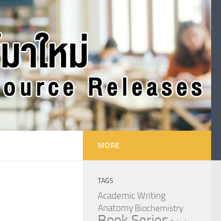
MORE
TAGS
Academic Writing
Anatomy
Biochemistry
Book Series