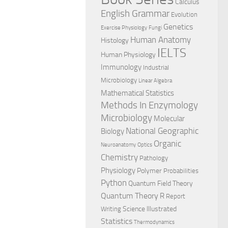
Calculus
English Grammar
Evolution
Genetics
Exercise Physiology
Fungi
Human Anatomy
Histology
IELTS
Human Physiology
Immunology
Industrial
Microbiology
Linear Algebra
Mathematical Statistics
Methods In Enzymology
Microbiology
Molecular
National Geographic
Biology
Organic
Neuroanatomy
Optics
Chemistry
Pathology
Physiology
Polymer
Probabilities
Python
Quantum Field Theory
Quantum Theory
R
Report
Science Illustrated
Writing
Statistics
Thermodynamics