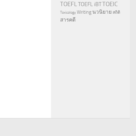
TOEFL
TOEIC
TOEFL iBT
นวนิยาย
Writing
สถิติ
Toxicology
สารคดี