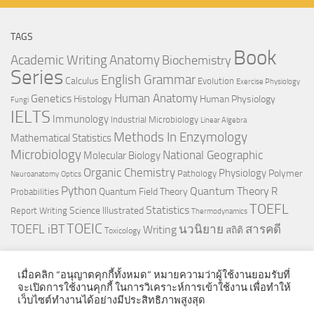
TAGS
Book
Anatomy
Academic Writing
Biochemistry
Series
English Grammar
Calculus
Evolution
Exercise Physiology
Genetics
Human Anatomy
Histology
Human Physiology
Fungi
IELTS
Immunology
Industrial Microbiology
Linear Algebra
Methods In Enzymology
Mathematical Statistics
Microbiology
National Geographic
Molecular Biology
Organic Chemistry
Physiology
Polymer
Pathology
Neuroanatomy
Optics
Python
Quantum Theory
R
Quantum Field Theory
Probabilities
TOEFL
Statistics
Science Illustrated
Report Writing
Thermodynamics
TOEIC
TOEFL iBT
นวนิยาย
สารคดี
Writing
สถิติ
Toxicology
เมื่อคลิก “อนุญาตคุกกี้ทั้งหมด” หมายความว่าผู้ใช้งานยอมรับที่
จะเปิดการใช้งานคุกกี้ ในการวิเคราะห์การเข้าใช้งาน เพื่อทำให้
เว็บไซต์ทำงานได้อย่างมีประสิทธิภาพสูงสุด