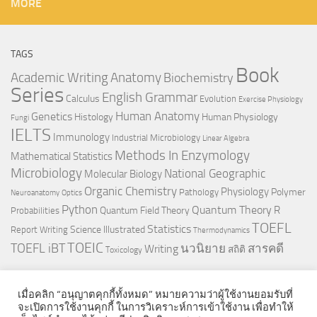
MORE
TAGS
Book
Anatomy
Academic Writing
Biochemistry
Series
English Grammar
Calculus
Evolution
Exercise Physiology
Genetics
Human Anatomy
Histology
Human Physiology
Fungi
IELTS
Immunology
Industrial Microbiology
Linear Algebra
Methods In Enzymology
Mathematical Statistics
Microbiology
National Geographic
Molecular Biology
Organic Chemistry
Physiology
Polymer
Pathology
Neuroanatomy
Optics
Python
Quantum Theory
R
Quantum Field Theory
Probabilities
TOEFL
Statistics
Science Illustrated
Report Writing
Thermodynamics
TOEIC
TOEFL iBT
นวนิยาย
สารคดี
Writing
สถิติ
Toxicology
เมื่อคลิก “อนุญาตคุกกี้ทั้งหมด” หมายความว่าผู้ใช้งานยอมรับที่
จะเปิดการใช้งานคุกกี้ ในการวิเคราะห์การเข้าใช้งาน เพื่อทำให้