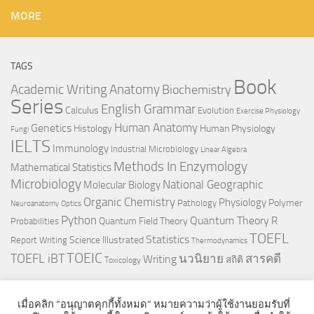
MORE
TAGS
Book
Anatomy
Academic Writing
Biochemistry
Series
English Grammar
Calculus
Evolution
Exercise Physiology
Genetics
Human Anatomy
Histology
Human Physiology
Fungi
IELTS
Immunology
Industrial Microbiology
Linear Algebra
Methods In Enzymology
Mathematical Statistics
Microbiology
National Geographic
Molecular Biology
Organic Chemistry
Physiology
Polymer
Pathology
Neuroanatomy
Optics
Python
Quantum Theory
R
Quantum Field Theory
Probabilities
TOEFL
Statistics
Science Illustrated
Report Writing
Thermodynamics
TOEIC
TOEFL iBT
นวนิยาย
สารคดี
Writing
สถิติ
Toxicology
เมื่อคลิก “อนุญาตคุกกี้ทั้งหมด” หมายความว่าผู้ใช้งานยอมรับที่