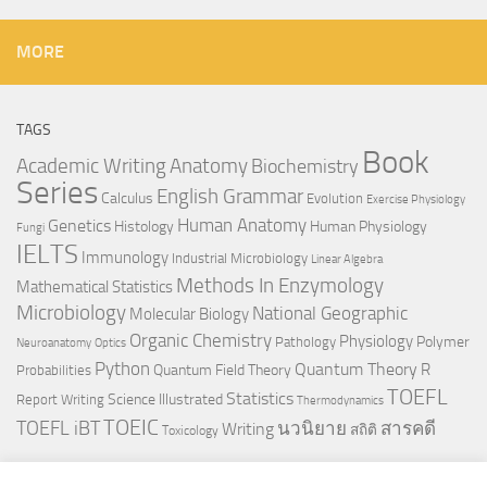
MORE
TAGS
Book
Anatomy
Academic Writing
Biochemistry
Series
English Grammar
Calculus
Evolution
Exercise Physiology
Genetics
Human Anatomy
Histology
Human Physiology
Fungi
IELTS
Immunology
Industrial Microbiology
Linear Algebra
Methods In Enzymology
Mathematical Statistics
Microbiology
National Geographic
Molecular Biology
Organic Chemistry
Physiology
Polymer
Pathology
Neuroanatomy
Optics
Python
Quantum Theory
R
Quantum Field Theory
Probabilities
TOEFL
Statistics
Science Illustrated
Report Writing
Thermodynamics
TOEIC
TOEFL iBT
นวนิยาย
สารคดี
Writing
สถิติ
Toxicology