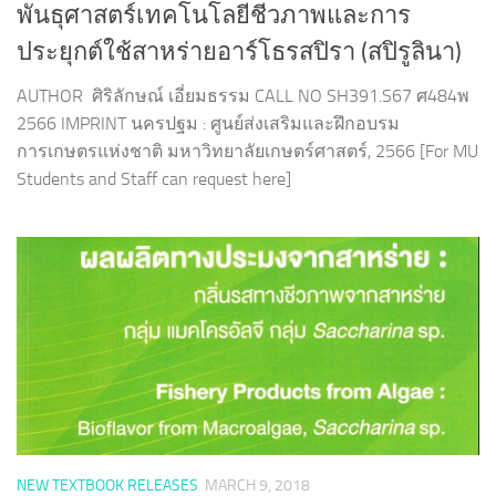
พันธุศาสตร์เทคโนโลยีชีวภาพและการ
ประยุกต์ใช้สาหร่ายอาร์โธรสปิรา (สปิรูลินา)
AUTHOR ศิริลักษณ์ เอี่ยมธรรม CALL NO SH391.S67 ศ484พ
2566 IMPRINT นครปฐม : ศูนย์ส่งเสริมและฝึกอบรม
การเกษตรแห่งชาติ มหาวิทยาลัยเกษตร์ศาสตร์, 2566 [For MU
Students and Staff can request here]
NEW TEXTBOOK RELEASES
MARCH 9, 2018