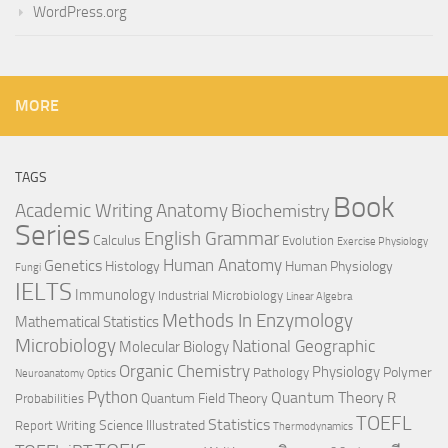
WordPress.org
MORE
TAGS
Book
Anatomy
Academic Writing
Biochemistry
Series
English Grammar
Calculus
Evolution
Exercise Physiology
Genetics
Human Anatomy
Histology
Human Physiology
Fungi
IELTS
Immunology
Industrial Microbiology
Linear Algebra
Methods In Enzymology
Mathematical Statistics
Microbiology
National Geographic
Molecular Biology
Organic Chemistry
Physiology
Polymer
Pathology
Neuroanatomy
Optics
Python
Quantum Theory
R
Quantum Field Theory
Probabilities
TOEFL
Statistics
Science Illustrated
Report Writing
Thermodynamics