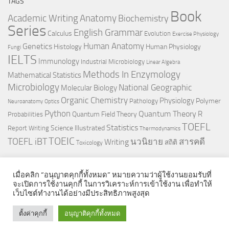
TAGS
Book
Anatomy
Academic Writing
Biochemistry
Series
English Grammar
Calculus
Evolution
Exercise Physiology
Genetics
Human Anatomy
Histology
Human Physiology
Fungi
IELTS
Immunology
Industrial Microbiology
Linear Algebra
Methods In Enzymology
Mathematical Statistics
Microbiology
National Geographic
Molecular Biology
Organic Chemistry
Physiology
Polymer
Pathology
Neuroanatomy
Optics
Python
Quantum Theory
R
Quantum Field Theory
Probabilities
TOEFL
Statistics
Science Illustrated
Report Writing
Thermodynamics
TOEIC
TOEFL iBT
นวนิยาย
สารคดี
Writing
สถิติ
Toxicology
เมื่อคลิก “อนุญาตคุกกี้ทั้งหมด” หมายความว่าผู้ใช้งานยอมรับที่
จะเปิดการใช้งานคุกกี้ ในการวิเคราะห์การเข้าใช้งาน เพื่อทำให้
เว็บไซต์ทำงานได้อย่างมีประสิทธิภาพสูงสุด
© 2026. All Rights Reserved.
ตั้งค่าคุกกี้
อนุญาติคุกกี้ทั้งหมด