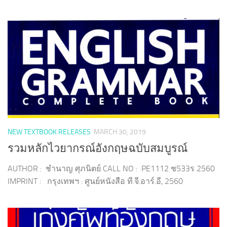
NEW TEXTBOOK RELEASES
MARCH 30, 2019
รวมหลักไวยากรณ์อังกฤษฉบับสมบูรณ์
AUTHOR : ชำนาญ ศุภนิตย์ CALL NO : PE1112 ช533ร 2560
IMPRINT : กรุงเทพฯ : ศูนย์หนังสือ ที.จี.อาร์.อี, 2560