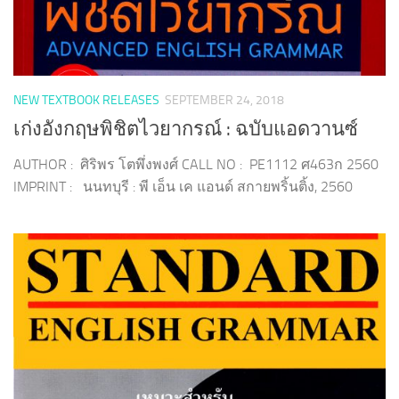
NEW TEXTBOOK RELEASES
SEPTEMBER 24, 2018
เก่งอังกฤษพิชิตไวยากรณ์ : ฉบับแอดวานซ์
AUTHOR : ศิริพร โตพึ่งพงศ์ CALL NO : PE1112 ศ463ก 2560
IMPRINT : นนทบุรี : พี เอ็น เค แอนด์ สกายพริ้นติ้ง, 2560