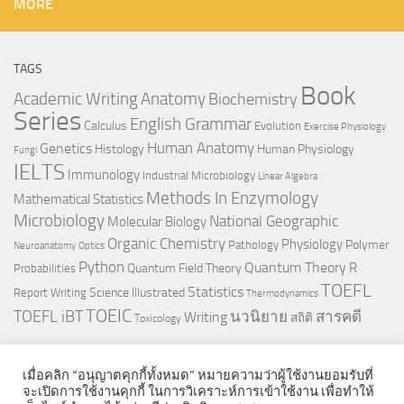
MORE
TAGS
Book
Anatomy
Academic Writing
Biochemistry
Series
English Grammar
Calculus
Evolution
Exercise Physiology
Genetics
Human Anatomy
Histology
Human Physiology
Fungi
IELTS
Immunology
Industrial Microbiology
Linear Algebra
Methods In Enzymology
Mathematical Statistics
Microbiology
National Geographic
Molecular Biology
Organic Chemistry
Physiology
Polymer
Pathology
Neuroanatomy
Optics
Python
Quantum Theory
R
Quantum Field Theory
Probabilities
TOEFL
Statistics
Science Illustrated
Report Writing
Thermodynamics
TOEIC
TOEFL iBT
นวนิยาย
สารคดี
Writing
สถิติ
Toxicology
เมื่อคลิก “อนุญาตคุกกี้ทั้งหมด” หมายความว่าผู้ใช้งานยอมรับที่
จะเปิดการใช้งานคุกกี้ ในการวิเคราะห์การเข้าใช้งาน เพื่อทำให้