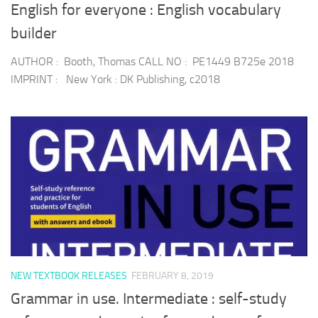
English for everyone : English vocabulary
builder
AUTHOR : Booth, Thomas CALL NO : PE1449 B725e 2018
IMPRINT : New York : DK Publishing, c2018
NEW TEXTBOOK RELEASES
FEBRUARY 8, 2019
Grammar in use. Intermediate : self-study