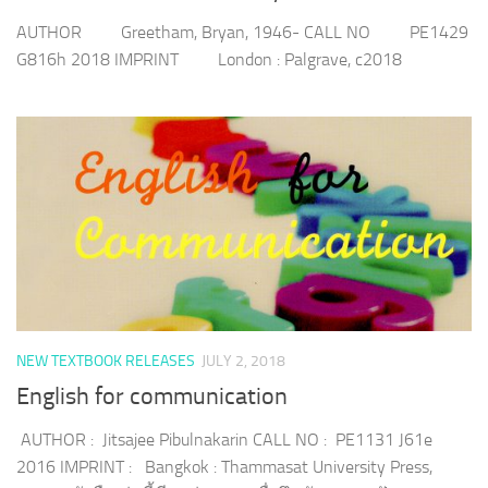
AUTHOR Greetham, Bryan, 1946- CALL NO PE1429
G816h 2018 IMPRINT London : Palgrave, c2018
NEW TEXTBOOK RELEASES
JULY 2, 2018
English for communication
AUTHOR : Jitsajee Pibulnakarin CALL NO : PE1131 J61e
2016 IMPRINT : Bangkok : Thammasat University Press,