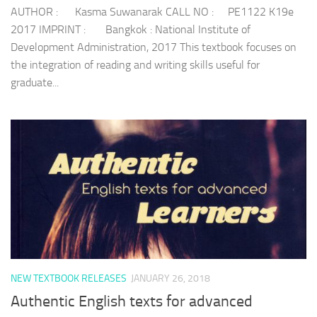
AUTHOR : Kasma Suwanarak CALL NO : PE1122 K19e
2017 IMPRINT : Bangkok : National Institute of
Development Administration, 2017 This textbook focuses on
the integration of reading and writing skills useful for
graduate...
NEW TEXTBOOK RELEASES
JANUARY 26, 2018
Authentic English texts for advanced