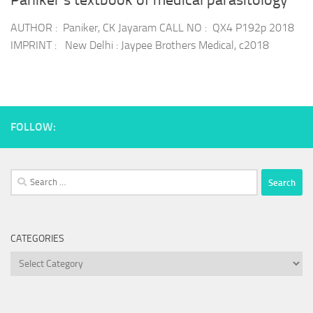
Paniker’s textbook of medical parasitology
AUTHOR : Paniker, CK Jayaram CALL NO : QX4 P192p 2018
IMPRINT : New Delhi : Jaypee Brothers Medical, c2018
FOLLOW:
Search
for:
CATEGORIES
Categories