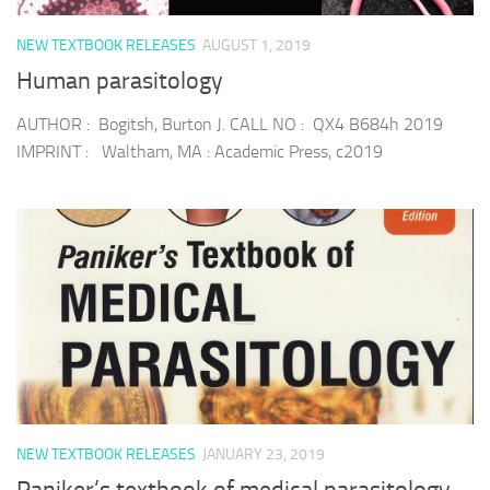
NEW TEXTBOOK RELEASES
AUGUST 1, 2019
Human parasitology
AUTHOR : Bogitsh, Burton J. CALL NO : QX4 B684h 2019
IMPRINT : Waltham, MA : Academic Press, c2019
NEW TEXTBOOK RELEASES
JANUARY 23, 2019