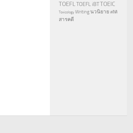
TOEFL
TOEIC
TOEFL iBT
นวนิยาย
Writing
สถิติ
Toxicology
สารคดี