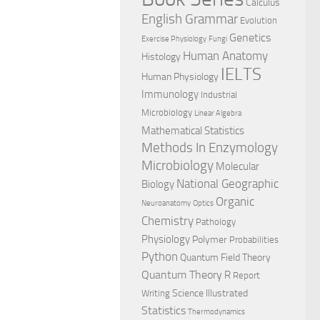
Calculus
English Grammar
Evolution
Genetics
Exercise Physiology
Fungi
Human Anatomy
Histology
IELTS
Human Physiology
Immunology
Industrial
Microbiology
Linear Algebra
Mathematical Statistics
Methods In Enzymology
Microbiology
Molecular
National Geographic
Biology
Organic
Neuroanatomy
Optics
Chemistry
Pathology
Physiology
Polymer
Probabilities
Python
Quantum Field Theory
Quantum Theory
R
Report
Science Illustrated
Writing
Statistics
Thermodynamics