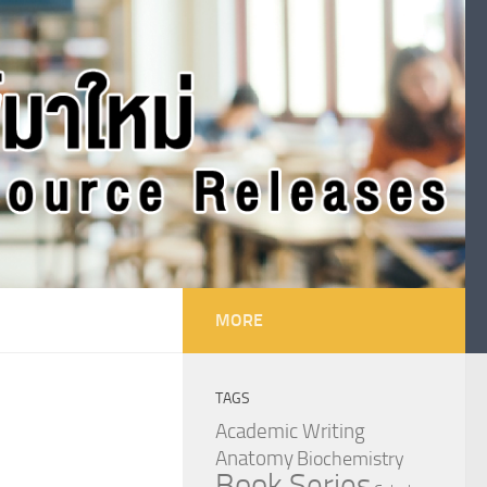
MORE
TAGS
Academic Writing
Anatomy
Biochemistry
Book Series