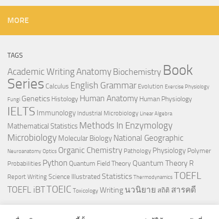
MORE
TAGS
Book
Anatomy
Academic Writing
Biochemistry
Series
English Grammar
Calculus
Evolution
Exercise Physiology
Genetics
Human Anatomy
Histology
Human Physiology
Fungi
IELTS
Immunology
Industrial Microbiology
Linear Algebra
Methods In Enzymology
Mathematical Statistics
Microbiology
National Geographic
Molecular Biology
Organic Chemistry
Physiology
Polymer
Pathology
Neuroanatomy
Optics
Python
Quantum Theory
R
Quantum Field Theory
Probabilities
TOEFL
Statistics
Science Illustrated
Report Writing
Thermodynamics
TOEIC
TOEFL iBT
นวนิยาย
สารคดี
Writing
สถิติ
Toxicology