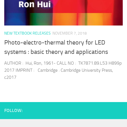
NEW TEXTBOOK RELEASES
NOVEMBER 7, 2018
Photo-electro-thermal theory for LED
systems : basic theory and applications
AUTHOR : Hui, Ron, 1961- CALL NO : TK7871.89.L53 H899p
2017 IMPRINT : Cambridge : Cambridge University Press,
c2017
FOLLOW: