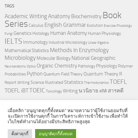
TAGS
Book
Anatomy
Academic Writing
Biochemistry
Series
English Grammar
Calculus
Evolution
Exercise Physiology
Genetics
Human Anatomy
Histology
Human Physiology
Fungi
IELTS
Immunology
Industrial Microbiology
Linear Algebra
Methods In Enzymology
Mathematical Statistics
Microbiology
National Geographic
Molecular Biology
Organic Chemistry
Physiology
Polymer
Pathology
Neuroanatomy
Optics
Python
Quantum Theory
R
Quantum Field Theory
Probabilities
TOEFL
Statistics
Science Illustrated
Report Writing
Thermodynamics
TOEIC
TOEFL iBT
นวนิยาย
สารคดี
Writing
สถิติ
Toxicology
เมื่อคลิก “อนุญาตคุกกี้ทั้งหมด” หมายความว่าผู้ใช้งานยอมรับที่
จะเปิดการใช้งานคุกกี้ ในการวิเคราะห์การเข้าใช้งาน เพื่อทำให้
เว็บไซต์ทำงานได้อย่างมีประสิทธิภาพสูงสุด
© 2026. All Rights Reserved.
ตั้งค่าคุกกี้
อนุญาติคุกกี้ทั้งหมด