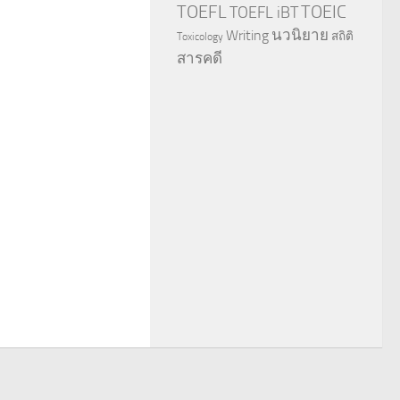
TOEFL
TOEIC
TOEFL iBT
นวนิยาย
Writing
สถิติ
Toxicology
สารคดี