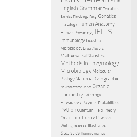
Calculus
English Grammar
Evolution
Genetics
Exercise Physiology
Fungi
Human Anatomy
Histology
IELTS
Human Physiology
Immunology
Industrial
Microbiology
Linear Algebra
Mathematical Statistics
Methods In Enzymology
Microbiology
Molecular
National Geographic
Biology
Organic
Neuroanatomy
Optics
Chemistry
Pathology
Physiology
Polymer
Probabilities
Python
Quantum Field Theory
Quantum Theory
R
Report
Science Illustrated
Writing
Statistics
Thermodynamics