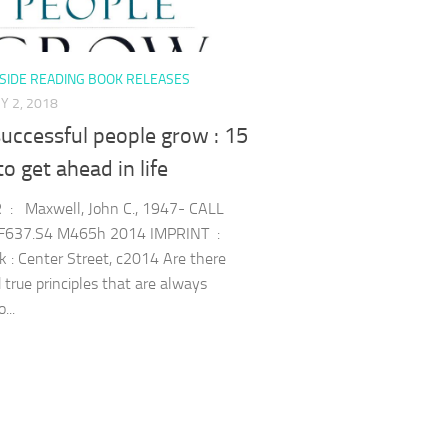
SIDE READING BOOK RELEASES
 2, 2018
uccessful people grow : 15
o get ahead in life
: Maxwell, John C., 1947- CALL
F637.S4 M465h 2014 IMPRINT :
 : Center Street, c2014 Are there
d true principles that are always
...