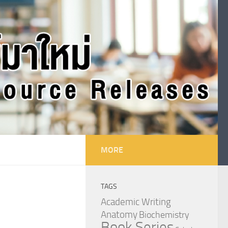
MORE
TAGS
Academic Writing
Anatomy
Biochemistry
Book Series