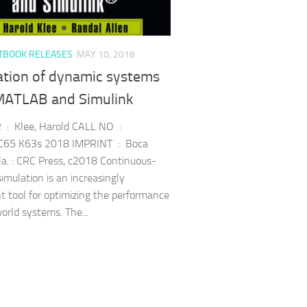
TBOOK RELEASES
MAY 10, 2018
ation of dynamic systems
MATLAB and Simulink
: Klee, Harold CALL NO :
C65 K63s 2018 IMPRINT : Boca
la. : CRC Press, c2018 Continuous-
imulation is an increasingly
t tool for optimizing the performance
world systems. The...