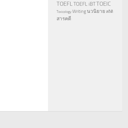
TOEFL
TOEIC
TOEFL iBT
นวนิยาย
Writing
สถิติ
Toxicology
สารคดี