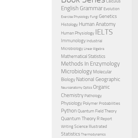
Calculus
English Grammar
Evolution
Genetics
Exercise Physiology
Fungi
Human Anatomy
Histology
IELTS
Human Physiology
Immunology
Industrial
Microbiology
Linear Algebra
Mathematical Statistics
Methods In Enzymology
Microbiology
Molecular
National Geographic
Biology
Organic
Neuroanatomy
Optics
Chemistry
Pathology
Physiology
Polymer
Probabilities
Python
Quantum Field Theory
Quantum Theory
R
Report
Science Illustrated
Writing
Statistics
Thermodynamics