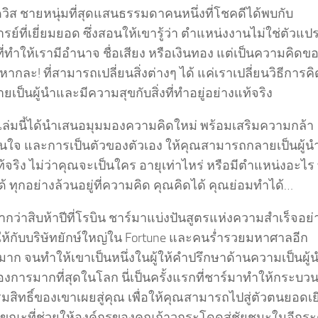
วิส ชายหนุ่มที่สุดแสนธรรมดาคนหนึ่งที่โชคดีได้พบกับ
ย์ที่เยี่ยมยอด ซึ่งสอนให้เขารู้ว่า ตำแหน่งงานไม่ใช่ตัวแป
ี่ทำให้เรามีอำนาจ ชื่อเสียง หรือเงินทอง แต่เป็นความคิด
หากละ! ที่สามารถเปลี่ยนสิ่งต่างๆ ได้ แค่เราเปลี่ยนวิธีการคิ
ยเป็นผู้นำและมีความสุขกับสิ่งที่ทำอยู่อย่างแท้จริง
อเล่มนี้ได้นำเสนอมุมมองความคิดใหม่ พร้อมเสริมความกล้า
่นใจ และการเป็นตัวของตัวเอง ให้คุณสามารถกลายเป็นผู้น
้จริง ไม่ว่าคุณจะเป็นใคร อายุเท่าไหร่ หรือมีตำแหน่งอะไร 
 ทุกอย่างล้วนอยู่ที่ความคิด คุณคิดได้ คุณย่อมทำได้…
ากว่าสิบห้าปีที่โรบิน ชาร์มาแบ่งปันสูตรแห่งความสำเร็จอย่
 ให้กับบริษัทยักษ์ใหญ่ใน Fortune และคนร่ำรวยมหาศาลอีก
ก จนทำให้เขาเป็นหนึ่งในผู้ให้คำปรึกษาด้านความเป็นผู้นำ
ต้องการมากที่สุดในโลก นี่เป็นครั้งแรกที่ชาร์มาทำให้กระบว
มสิทธิ์ของเขาเผยสู่คุณ เพื่อให้คุณสามารถไปสู่ตัวตนยอดเย
ง ขณะที่ช่วยให้องค์กรของคุณก้าวกระโดดสู่ชัยชนะในอีกระดั