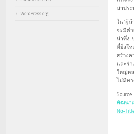
น่าประท
WordPress.org
ใน ‘ผู้
จะมีตำแ
น่าทึ่ง
ที่ยิ่งใ
สร้างคว
และร่า
ใหญ่หลว
ไม่มีท
Source
พัฒนาต
No-Titl