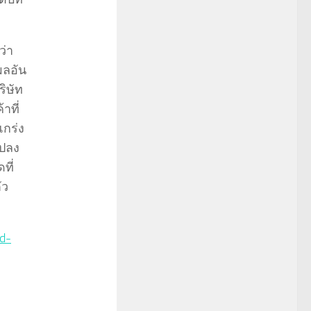
ว่า
ผลอัน
ริษัท
าที่
แกร่ง
แปลง
ที่
ัว
d-