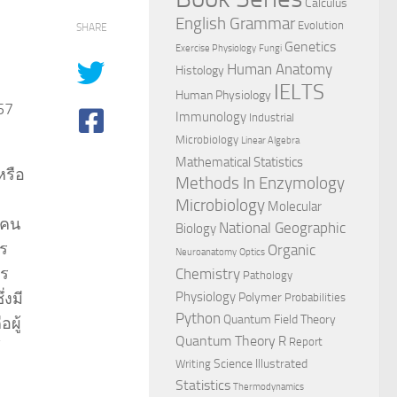
Calculus
English Grammar
Evolution
SHARE
Genetics
Exercise Physiology
Fungi
Human Anatomy
Histology
IELTS
Human Physiology
57
Immunology
Industrial
Microbiology
Linear Algebra
ง
Mathematical Statistics
หรือ
Methods In Enzymology
Microbiology
Molecular
กคน
National Geographic
Biology
าร
Organic
Neuroanatomy
Optics
คร
Chemistry
Pathology
่งมี
Physiology
Polymer
Probabilities
Python
Quantum Field Theory
อผู้
Quantum Theory
R
Report
้
Science Illustrated
Writing
Statistics
Thermodynamics