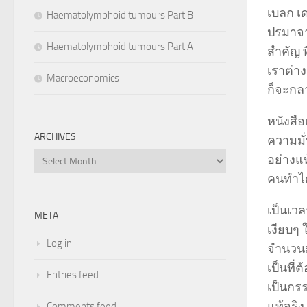
เบลก เด
Haematolymphoid tumours Part B
ปรมาจาร
Haematolymphoid tumours Part A
สำคัญ ท
เราต่าง
Macroeconomics
ก็จะกลา
หนังสื
ARCHIVES
ความมั
Archives
อย่างแท
คนทำได้
เป็นเวล
META
เงียบๆ
Log in
จำนวนมา
เป็นที่
Entries feed
เป็นกรร
แท้จริ
Comments feed