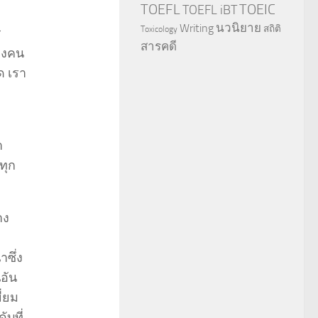
TOEFL
TOEIC
TOEFL iBT
นวนิยาย
Writing
สถิติ
Toxicology
ร
สารคดี
ของคน
ด เรา
ำ
ทุก
าง
ซึ่ง
นอัน
ี่ยม
บที่