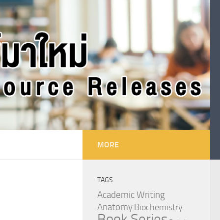
MORE
TAGS
Academic Writing
Anatomy
Biochemistry
Book Series