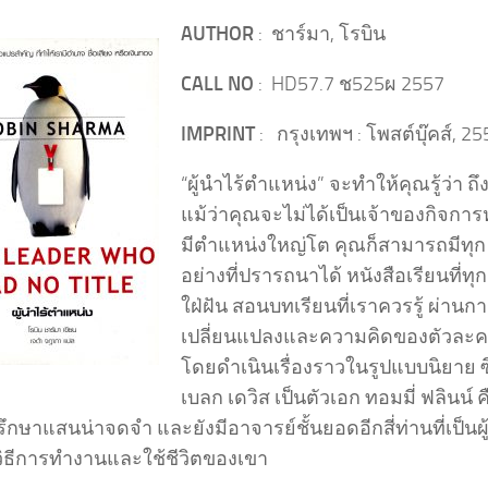
AUTHOR
: ชาร์มา, โรบิน
CALL NO
: HD57.7 ช525ผ 2557
IMPRINT
: กรุงเทพฯ : โพสต์บุ๊คส์, 25
“ผู้นำไร้ตำแหน่ง” จะทำให้คุณรู้ว่า ถึ
แม้ว่าคุณจะไม่ได้เป็นเจ้าของกิจการ
มีตำแหน่งใหญ่โต คุณก็สามารถมีทุก
อย่างที่ปรารถนาได้ หนังสือเรียนที่ทุ
ใฝ่ฝัน สอนบทเรียนที่เราควรรู้ ผ่านก
เปลี่ยนแปลงและความคิดของตัวละ
โดยดำเนินเรื่องราวในรูปแบบนิยาย ซึ
เบลก เดวิส เป็นตัวเอก ทอมมี่ ฟลินน์ คื
ึกษาแสนน่าจดจำ และยังมีอาจารย์ชั้นยอดอีกสี่ท่านที่เป็นผู
นวิธีการทำงานและใช้ชีวิตของเขา