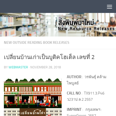
Skip to content
NEW OUTSIDE READING BOOK RELEASES
เปลี่ยนบ้านเก่าเป็นบูติคโฮเต็ล เลขที่ 2
BY
WEBMASTER
·
NOVEMBER 28, 2018
AUTHOR
: วรพันธุ์ คล้าม
ไพบูลย์
CALL NO
: TX911.3.P46
ว231ป ล.2 2557
IMPRINT
: กรุงเทพฯ :
SuperGreen, 2557