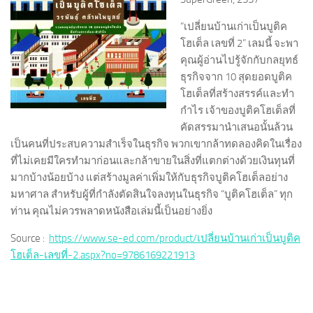
“เปลี่ยนบ้านเก่าเป็นบูติค
โฮเต็ล เลขที่ 2” เลมนี้ จะพา
คุณผู้อ่านไปรู้จักกับกลยุทธ์
ธุรกิจจาก 10 สุดยอดบูติค
โฮเต็ลที่สร้างสรรค์และทำ
กำไร เจ้าของบูติคโฮเต็ลที่
คัดสรรมานำเสนอนั้นล้วน
เป็นคนที่ประสบความสำเร็จในธุรกิจ พวกเขากล้าทดลองคิดในเรื่อง
ที่ไม่เคยมีใครทำมาก่อนและกล้าขายในสิ่งที่แตกต่างด้วยเงินทุนที่
มากบ้างน้อยบ้าง แต่สร้างมูลค่าเพิ่มให้กับธุรกิจบูติคโฮเต็ลอย่าง
มหาศาล สำหรับผู้ที่กำลังตัดสินใจลงทุนในธุรกิจ “บูติคโฮเต็ล” ทุก
ท่าน คุณไม่ควรพลาดหนังสือเล่มนี้เป็นอย่างยิ่ง
Source :
https://www.se-ed.com/product/เปลี่ยนบ้านเก่าเป็นบูติค
โฮเต็ล-เลขที่-2.aspx?no=9786169221913