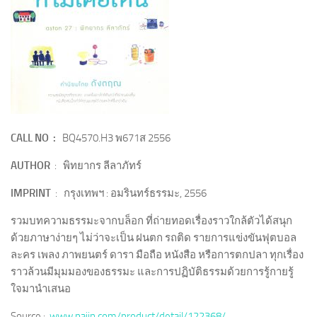
CALL NO :
BQ4570.H3 พ671ส 2556
AUTHOR
: พิทยากร ลีลาภัทร์
IMPRINT
: กรุงเทพฯ : อมรินทร์ธรรมะ, 2556
รวมบทความธรรมะจากบล็อก ที่ถ่ายทอดเรื่องราวใกล้ตัวได้สนุก
ด้วยภาษาง่ายๆ ไม่ว่าจะเป็น ฝนตก รถติด รายการแข่งขันฟุตบอล
ละคร เพลง ภาพยนตร์ ดารา มือถือ หนังสือ หรือการตกปลา ทุกเรื่อง
ราวล้วนมีมุมมองของธรรมะ และการปฏิบัติธรรมด้วยการรู้กายรู้
ใจมานำเสนอ
Source :
www.naiin.com/product/detail/122368/