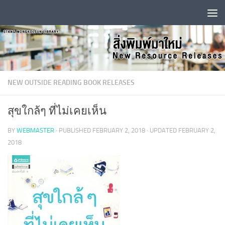
Skip to content
NEW OUTSIDE READING BOOK RELEASES
สุขใกล้ๆ ที่ไม่เคยเห็น
BY
WEBMASTER
· PUBLISHED
FEBRUARY 2, 2018
· UPDATED
FEBRUARY 2,
2018