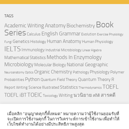
TAGS
Book
Anatomy
Academic Writing
Biochemistry
Series
English Grammar
Calculus
Evolution
Exercise Physiology
Genetics
Human Anatomy
Histology
Human Physiology
Fungi
IELTS
Immunology
Industrial Microbiology
Linear Algebra
Methods In Enzymology
Mathematical Statistics
Microbiology
National Geographic
Molecular Biology
Organic Chemistry
Physiology
Polymer
Pathology
Neuroanatomy
Optics
Python
Quantum Theory
R
Quantum Field Theory
Probabilities
TOEFL
Statistics
Science Illustrated
Report Writing
Thermodynamics
TOEIC
TOEFL iBT
นวนิยาย
สารคดี
Writing
สถิติ
Toxicology
เมื่อคลิก “อนุญาตคุกกี้ทั้งหมด” หมายความว่าผู้ใช้งานยอมรับที่
จะเปิดการใช้งานคุกกี้ ในการวิเคราะห์การเข้าใช้งาน เพื่อทำให้
เว็บไซต์ทำงานได้อย่างมีประสิทธิภาพสูงสุด