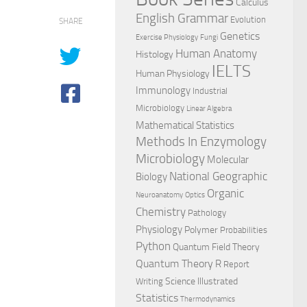
Calculus
English Grammar
Evolution
SHARE
Genetics
Exercise Physiology
Fungi
Human Anatomy
Histology
IELTS
Human Physiology
Immunology
Industrial
Microbiology
Linear Algebra
Mathematical Statistics
Methods In Enzymology
Microbiology
Molecular
National Geographic
Biology
Organic
Neuroanatomy
Optics
Chemistry
Pathology
Physiology
Polymer
Probabilities
Python
Quantum Field Theory
Quantum Theory
R
Report
Science Illustrated
Writing
Statistics
Thermodynamics