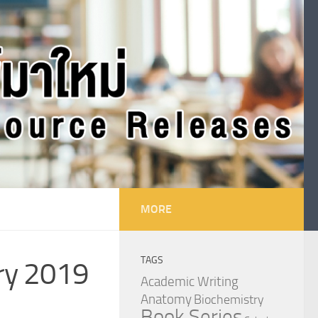
MORE
TAGS
ry 2019
Academic Writing
Anatomy
Biochemistry
Book Series