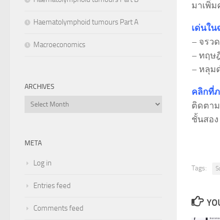
มาเพิ่
Haematolymphoid tumours Part A
เด่นใน
– จรวดย
Macroeconomics
– ทฤษฎี
– หลุ
ARCHIVES
คลิกที่
Archives
ติดตามอ
ชั้นสอ
META
Log in
Tags:
S
Entries feed
YOU
Comments feed