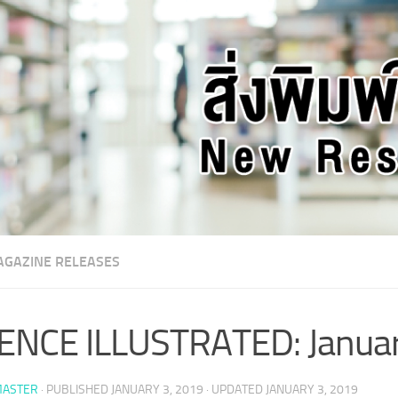
GAZINE RELEASES
ENCE ILLUSTRATED: Janua
ASTER
· PUBLISHED
JANUARY 3, 2019
· UPDATED
JANUARY 3, 2019