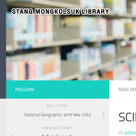
Skip to content
FOLLOW:
NEW MA
NEXT STORY
SCI
National Geographic: มกราคม 2562
PREVIOUS STORY
BY
WEBM