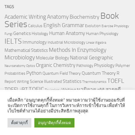
TAGS
Book
Anatomy
Academic Writing
Biochemistry
Series
English Grammar
Calculus
Evolution
Exercise Physiology
Genetics
Human Anatomy
Histology
Human Physiology
Fungi
IELTS
Immunology
Industrial Microbiology
Linear Algebra
Methods In Enzymology
Mathematical Statistics
Microbiology
National Geographic
Molecular Biology
Organic Chemistry
Physiology
Polymer
Pathology
Neuroanatomy
Optics
Python
Quantum Theory
R
Quantum Field Theory
Probabilities
TOEFL
Statistics
Science Illustrated
Report Writing
Thermodynamics
TOEIC
TOEFL iBT
นวนิยาย
สารคดี
Writing
สถิติ
Toxicology
เมื่อคลิก “อนุญาตคุกกี้ทั้งหมด” หมายความว่าผู้ใช้งานยอมรับที่
จะเปิดการใช้งานคุกกี้ ในการวิเคราะห์การเข้าใช้งาน เพื่อทำให้
เว็บไซต์ทำงานได้อย่างมีประสิทธิภาพสูงสุด
ตั้งค่าคุกกี้
อนุญาติคุกกี้ทั้งหมด
© 2026. All Rights Reserved.