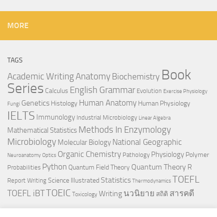
MORE
TAGS
Book
Anatomy
Academic Writing
Biochemistry
Series
English Grammar
Calculus
Evolution
Exercise Physiology
Genetics
Human Anatomy
Histology
Human Physiology
Fungi
IELTS
Immunology
Industrial Microbiology
Linear Algebra
Methods In Enzymology
Mathematical Statistics
Microbiology
National Geographic
Molecular Biology
Organic Chemistry
Physiology
Polymer
Pathology
Neuroanatomy
Optics
Python
Quantum Theory
R
Quantum Field Theory
Probabilities
TOEFL
Statistics
Science Illustrated
Report Writing
Thermodynamics
TOEIC
TOEFL iBT
นวนิยาย
สารคดี
Writing
สถิติ
Toxicology