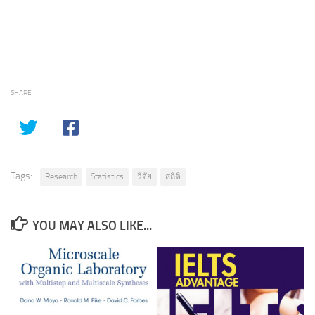
SHARE
Tags:
Research
Statistics
วิจัย
สถิติ
YOU MAY ALSO LIKE...