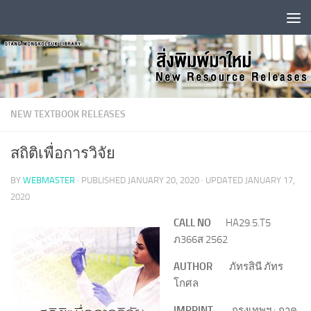
Skip to content
NEW TEXTBOOK RELEASES
สถิติเพื่อการวิจัย
BY
WEBMASTER
· PUBLISHED
JANUARY 20, 2020
· UPDATED
JANUARY 17,
2020
CALL NO
HA29.5.T5
ภ366ส 2562
AUTHOR
ภัทรสินี ภัทร
โกศล
IMPRINT
กรุงเทพฯ : ภาค