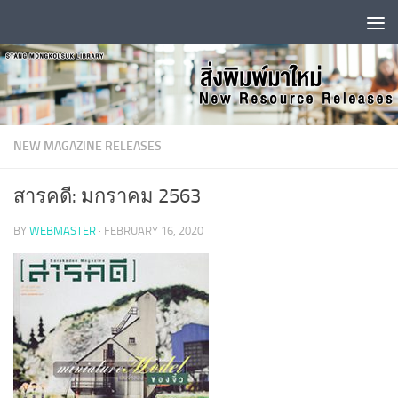
Skip to content
NEW MAGAZINE RELEASES
สารคดี: มกราคม 2563
BY
WEBMASTER
·
FEBRUARY 16, 2020