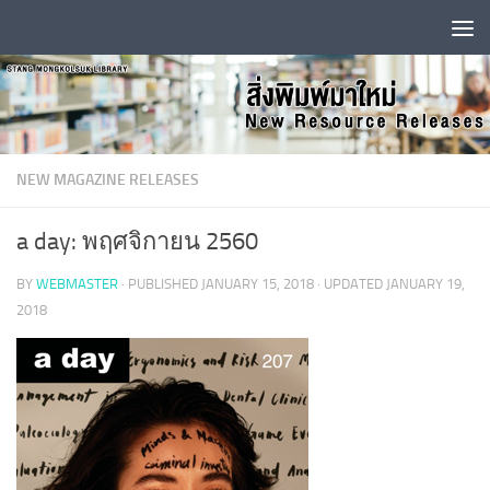
Skip to content
NEW MAGAZINE RELEASES
a day: พฤศจิกายน 2560
BY
WEBMASTER
· PUBLISHED
JANUARY 15, 2018
· UPDATED
JANUARY 19,
2018