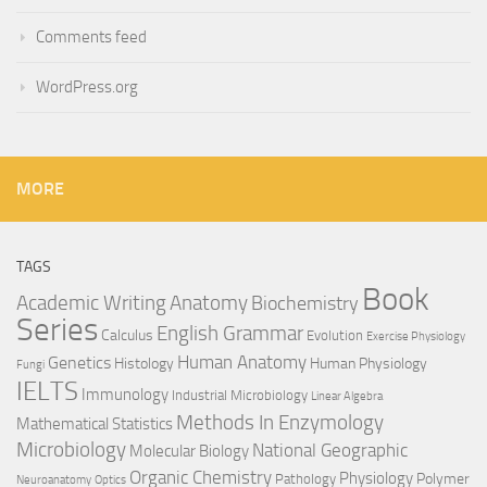
Comments feed
WordPress.org
MORE
TAGS
Book
Anatomy
Academic Writing
Biochemistry
Series
English Grammar
Calculus
Evolution
Exercise Physiology
Genetics
Human Anatomy
Histology
Human Physiology
Fungi
IELTS
Immunology
Industrial Microbiology
Linear Algebra
Methods In Enzymology
Mathematical Statistics
Microbiology
National Geographic
Molecular Biology
Organic Chemistry
Physiology
Polymer
Pathology
Neuroanatomy
Optics