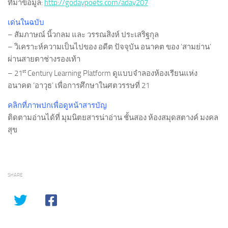
ที่มาข้อมูล:
http://godaypoets.com/aday207
เด่นในฉบับ
– สัมภาษณ์ นิ้วกลม และ วรรณสิงห์ ประเสริฐกุล
– วิเคราะห์ความเป็นไปของ อดีต ปัจจุบัน อนาคต ของ ‘สามย่าน’
ผ่านสายตาช่างรองเท้า
st
– 21
Century Learning Platform ดูแบบจำลองห้องเรียนแห่ง
อนาคต ‘อาวุธ’ เพื่อการศึกษาในศตวรรษที่ 21
คลิกที่ภาพปกเพื่อดูหน้าสารบัญ
ติดตามอ่านได้ที่ มุมนิตยสารน่าอ่าน ชั้นสอง ห้องสมุดสตางค์ มงคล
สุข
SHARE