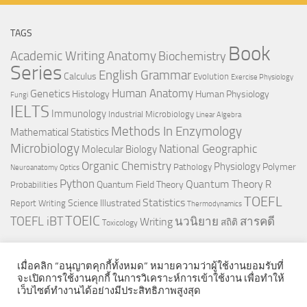
TAGS
Book
Anatomy
Academic Writing
Biochemistry
Series
English Grammar
Calculus
Evolution
Exercise Physiology
Genetics
Human Anatomy
Histology
Human Physiology
Fungi
IELTS
Immunology
Industrial Microbiology
Linear Algebra
Methods In Enzymology
Mathematical Statistics
Microbiology
National Geographic
Molecular Biology
Organic Chemistry
Physiology
Polymer
Pathology
Neuroanatomy
Optics
Python
Quantum Theory
R
Quantum Field Theory
Probabilities
TOEFL
Statistics
Science Illustrated
Report Writing
Thermodynamics
TOEIC
TOEFL iBT
นวนิยาย
สารคดี
Writing
สถิติ
Toxicology
เมื่อคลิก “อนุญาตคุกกี้ทั้งหมด” หมายความว่าผู้ใช้งานยอมรับที่
จะเปิดการใช้งานคุกกี้ ในการวิเคราะห์การเข้าใช้งาน เพื่อทำให้
เว็บไซต์ทำงานได้อย่างมีประสิทธิภาพสูงสุด
© 2026. All Rights Reserved.