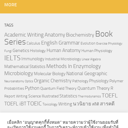
MORE
TAGS
Book
Anatomy
Academic Writing
Biochemistry
Series
English Grammar
Calculus
Evolution
Exercise Physiology
Genetics
Human Anatomy
Histology
Human Physiology
Fungi
IELTS
Immunology
Industrial Microbiology
Linear Algebra
Methods In Enzymology
Mathematical Statistics
Microbiology
National Geographic
Molecular Biology
Organic Chemistry
Physiology
Polymer
Pathology
Neuroanatomy
Optics
Python
Quantum Theory
R
Quantum Field Theory
Probabilities
TOEFL
Statistics
Science Illustrated
Report Writing
Thermodynamics
TOEIC
TOEFL iBT
นวนิยาย
สารคดี
Writing
สถิติ
Toxicology
เมื่อคลิก “อนุญาตคุกกี้ทั้งหมด” หมายความว่าผู้ใช้งานยอมรับที่
จะเปิดการใช้งานคุกกี้ ในการวิเคราะห์การเข้าใช้งาน เพื่อทำให้