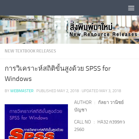
Skip to content
NEW TEXTBOOK RELEASES
การวิเคราะห์สถิติขั้นสูงด้วย SPSS for
Windows
BY
WEBMASTER
· PUBLISHED
MAY 2, 2018
· UPDATED
MAY 3, 2018
AUTHOR : กัลยา วานิชย์
บัญชา
CALL NO : HA32 ก399กว
2560