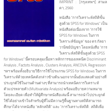
IMPRINT : [กรุงเทพฯ] : สามล
ดา, 2560
หนังสือ “การวิเคราะห์สถิติขั้น
สูงด้วย SPSS for Windows” เป็น
หนังสือต่อเนื่องจาก “การใช้
SPSS for Windows ในการ
วิเคราะห์ข้อมูล” ของ ดร.กัลยา
วานิชย์บัญชา โดยหนังสือ “การ
วิเคราะห์สถิติขั้นสูงด้วย SPSS
for Windows” นี้ครอบคลุมเนื้อหา หลักการของเทคนิค
Discriminant
Analysis , Factots Analysis , Clusters Analysis, ANCOVA, Regression
ฯลฯ พร้อมทั้งอธิบายวิธีการใช้โปรแกรม SPSS for Windows ในการ
วิเคราะห์ด้วยเทคนิคดังกล่าวข้างต้น นอกจากนั้นยังแสดงตัวอย่างที่
ประยุกต์ใช้ในงานด้านต่างๆ ที่สามารถนำเทคนิคการวิเคราะห์
ตัวแปรหลายตัว (Multivariate Analysis) พร้อมอธิบายความหมาย
โดยละเอียด เพื่อทำให้ผู้ศึกษาหนังสือเล่มนี้ สามารถนำไปประยุกต์
ใช้ได้อย่างเข้าใจสำหรับผู้ที่ไม่มีความรู้พื้นฐานทางสถิติสามารถ
ศึกษาได้จากหนังสือ “หลักสถิติ” และ “การวิเคราะห์สถิติ : สถิติเพื่อ