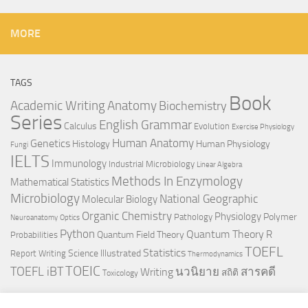
MORE
TAGS
Book
Anatomy
Academic Writing
Biochemistry
Series
English Grammar
Calculus
Evolution
Exercise Physiology
Genetics
Human Anatomy
Histology
Human Physiology
Fungi
IELTS
Immunology
Industrial Microbiology
Linear Algebra
Methods In Enzymology
Mathematical Statistics
Microbiology
National Geographic
Molecular Biology
Organic Chemistry
Physiology
Polymer
Pathology
Neuroanatomy
Optics
Python
Quantum Theory
R
Quantum Field Theory
Probabilities
TOEFL
Statistics
Science Illustrated
Report Writing
Thermodynamics
TOEIC
TOEFL iBT
นวนิยาย
สารคดี
Writing
สถิติ
Toxicology