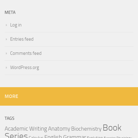
META
Log in
Entries feed
Comments feed
WordPress.org
MORE
TAGS
Book
Anatomy
Academic Writing
Biochemistry
Series
English Grammar
Calculus
Evolution