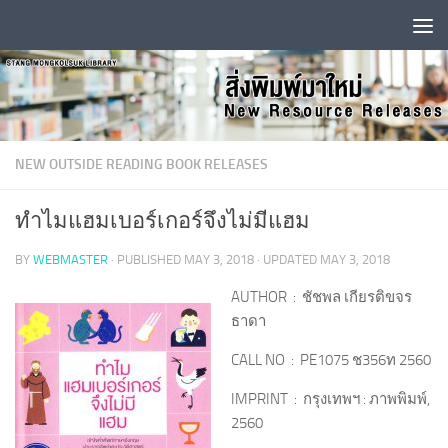
Skip to content
NEW OUTSIDE READING BOOK RELEASES
ทำไมแฮมเบอร์เกอร์จึงไม่มีแฮม
BY
WEBMASTER
· PUBLISHED
MAY 3, 2018
· UPDATED
MAY 3, 2018
AUTHOR : ชัชพล เกียรติขจร
ธาดา
CALL NO : PE1075 ช356ท 2560
IMPRINT : กรุงเทพฯ : ภาพพิมพ์,
2560