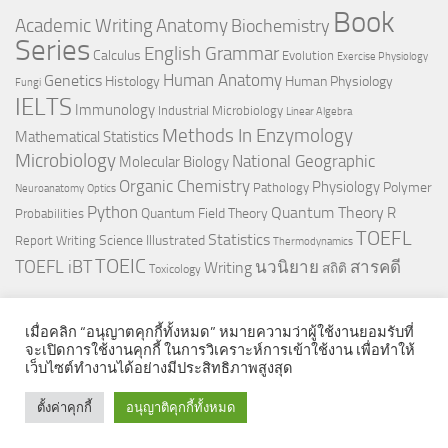
Book
Anatomy
Academic Writing
Biochemistry
Series
English Grammar
Calculus
Evolution
Exercise Physiology
Genetics
Human Anatomy
Histology
Human Physiology
Fungi
IELTS
Immunology
Industrial Microbiology
Linear Algebra
Methods In Enzymology
Mathematical Statistics
Microbiology
National Geographic
Molecular Biology
Organic Chemistry
Physiology
Polymer
Pathology
Neuroanatomy
Optics
Python
Quantum Theory
R
Quantum Field Theory
Probabilities
TOEFL
Statistics
Science Illustrated
Report Writing
Thermodynamics
TOEIC
TOEFL iBT
นวนิยาย
สารคดี
Writing
สถิติ
Toxicology
เมื่อคลิก “อนุญาตคุกกี้ทั้งหมด” หมายความว่าผู้ใช้งานยอมรับที่
จะเปิดการใช้งานคุกกี้ ในการวิเคราะห์การเข้าใช้งาน เพื่อทำให้
เว็บไซต์ทำงานได้อย่างมีประสิทธิภาพสูงสุด
© 2026. All Rights Reserved.
ตั้งค่าคุกกี้
อนุญาติคุกกี้ทั้งหมด