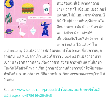
หนังสือเล่มนี้เริ่มจากคำถาม
ง่ายๆ ว่า ทำไมชื่อแฮมเบอร์เกอร์
แต่กลับไม่มีแฮม? จากคำถามนี้
ก็นำไปสู่คำถามอื่นๆ ที่น่าสนใจ
อีกมากมาย เช่น คำว่า บิดา พ่อ
และ father มีรากศัพท์ที่
เกี่ยวข้องกันไหม? คำว่า orchid
แปลว่ากล้วยไม้ แล้วทำไม
orchiectomy จึงแปลว่าการตัด
อัณฑะ? ทำไม break ที่แปลว่าหยุด
รวมกับ fast ที่แปลว่าเร็ว แล้วได้คำว่า breakfast ที่แปลว่าอาหาร
เช้า? และอีกหลากหลายเรื่องราวชวนสงสัย คำศัพท์เหล่านี้นี้เกี่ยว
โยงกันได้อย่างไร? มาเรียนรู้ภาษาอังกฤษด้วยการเข้าใจที่มาของ
คำศัพท์ และสนุกกับประวัติศาสตร์และวัฒนธรรมของชาวยุโรปได้
ในเล่ม
Source :
www.se-ed.com/product/ทำไมแฮมเบอร์เกอร์จึงไม่มี
แฮม.aspx?no=9786164294943