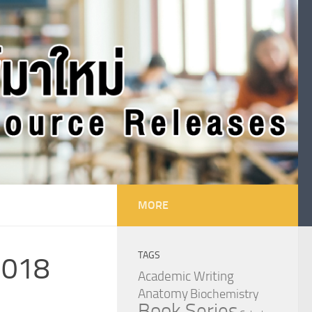
MORE
TAGS
2018
Academic Writing
Anatomy
Biochemistry
Book Series