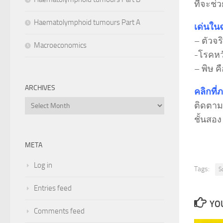
ที่จะช่
Haematolymphoid tumours Part A
เด่นใน
– ตัวจ
Macroeconomics
-โรคหว
– พิษ ค
ARCHIVES
คลิกที่
Archives
ติดตามอ
ชั้นสอ
META
Log in
Tags:
S
Entries feed
YOU
Comments feed