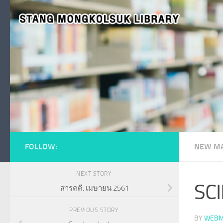
Skip to content
FOLLOW:
NEW MA
NEXT STORY
SC
สารคดี: เมษายน 2561
PREVIOUS STORY
BY
WEBM