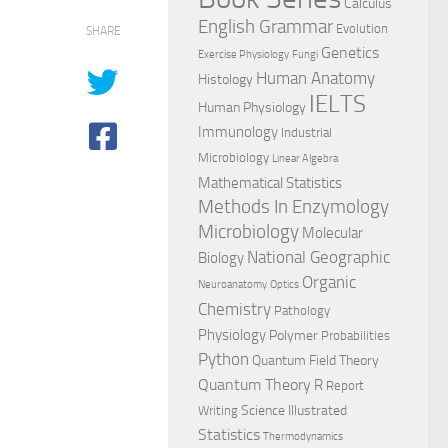
Calculus
English Grammar
Evolution
SHARE
Genetics
Exercise Physiology
Fungi
Human Anatomy
Histology
IELTS
Human Physiology
Immunology
Industrial
Microbiology
Linear Algebra
Mathematical Statistics
Methods In Enzymology
Microbiology
Molecular
National Geographic
Biology
Organic
Neuroanatomy
Optics
Chemistry
Pathology
Physiology
Polymer
Probabilities
Python
Quantum Field Theory
Quantum Theory
R
Report
Science Illustrated
Writing
Statistics
Thermodynamics