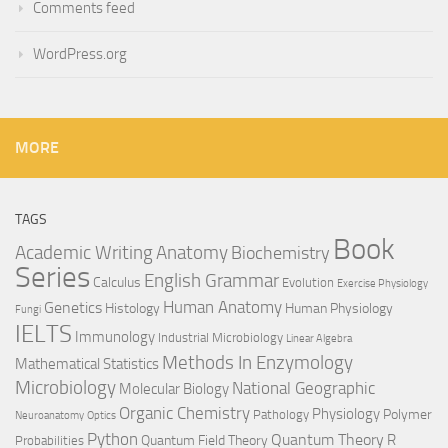
Comments feed
WordPress.org
MORE
TAGS
Book
Anatomy
Academic Writing
Biochemistry
Series
English Grammar
Calculus
Evolution
Exercise Physiology
Genetics
Human Anatomy
Histology
Human Physiology
Fungi
IELTS
Immunology
Industrial Microbiology
Linear Algebra
Methods In Enzymology
Mathematical Statistics
Microbiology
National Geographic
Molecular Biology
Organic Chemistry
Physiology
Polymer
Pathology
Neuroanatomy
Optics
Python
Quantum Theory
R
Quantum Field Theory
Probabilities