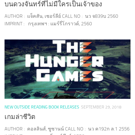
บนดวงจันทร์ที่ไม่มีใครเป็นเจ้าของ
AUTHOR : แจ็คสัน, เชอร์ลีย์ CALL NO : นว จ839บ 2560
IMPRINT : กรุงเทพฯ : แมร์รี่โกราวด์, 2560
NEW OUTSIDE READING BOOK RELEASES
SEPTEMBER 29, 2018
เกมล่าชีวิต
AUTHOR : คอลลินส์, ซูซานน์ CALL NO : นว ค192ก ล.1 2556