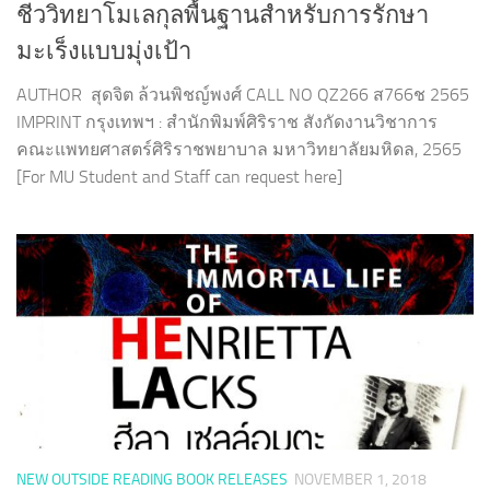
ชีววิทยาโมเลกุลพื้นฐานสำหรับการรักษา
มะเร็งแบบมุ่งเป้า
AUTHOR สุดจิต ล้วนพิชญ์พงศ์ CALL NO QZ266 ส766ช 2565
IMPRINT กรุงเทพฯ : สำนักพิมพ์ศิริราช สังกัดงานวิชาการ
คณะแพทยศาสตร์ศิริราชพยาบาล มหาวิทยาลัยมหิดล, 2565
[For MU Student and Staff can request here]
NEW OUTSIDE READING BOOK RELEASES
NOVEMBER 1, 2018