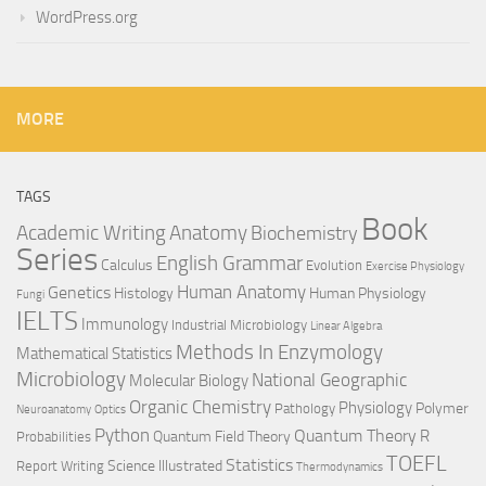
WordPress.org
MORE
TAGS
Book
Anatomy
Academic Writing
Biochemistry
Series
English Grammar
Calculus
Evolution
Exercise Physiology
Genetics
Human Anatomy
Histology
Human Physiology
Fungi
IELTS
Immunology
Industrial Microbiology
Linear Algebra
Methods In Enzymology
Mathematical Statistics
Microbiology
National Geographic
Molecular Biology
Organic Chemistry
Physiology
Polymer
Pathology
Neuroanatomy
Optics
Python
Quantum Theory
R
Quantum Field Theory
Probabilities
TOEFL
Statistics
Science Illustrated
Report Writing
Thermodynamics