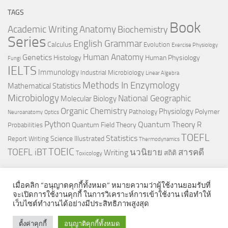
TAGS
Book
Anatomy
Academic Writing
Biochemistry
Series
English Grammar
Calculus
Evolution
Exercise Physiology
Genetics
Human Anatomy
Histology
Human Physiology
Fungi
IELTS
Immunology
Industrial Microbiology
Linear Algebra
Methods In Enzymology
Mathematical Statistics
Microbiology
National Geographic
Molecular Biology
Organic Chemistry
Physiology
Polymer
Pathology
Neuroanatomy
Optics
Python
Quantum Theory
R
Quantum Field Theory
Probabilities
TOEFL
Statistics
Science Illustrated
Report Writing
Thermodynamics
TOEIC
TOEFL iBT
นวนิยาย
สารคดี
Writing
สถิติ
Toxicology
เมื่อคลิก “อนุญาตคุกกี้ทั้งหมด” หมายความว่าผู้ใช้งานยอมรับที่
จะเปิดการใช้งานคุกกี้ ในการวิเคราะห์การเข้าใช้งาน เพื่อทำให้
เว็บไซต์ทำงานได้อย่างมีประสิทธิภาพสูงสุด
© 2026. All Rights Reserved.
ตั้งค่าคุกกี้
อนุญาติคุกกี้ทั้งหมด