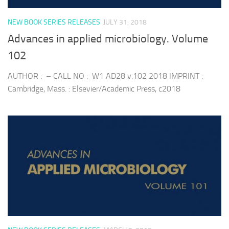
NEW BOOK SERIES RELEASES
JULY 31, 2018
Advances in applied microbiology. Volume
102
AUTHOR : – CALL NO : W1 AD28 v.102 2018 IMPRINT :
Cambridge, Mass. : Elsevier/Academic Press, c2018