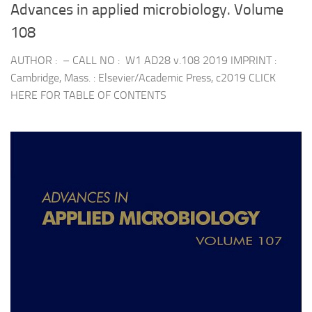
Advances in applied microbiology. Volume
108
AUTHOR : – CALL NO : W1 AD28 v.108 2019 IMPRINT :
Cambridge, Mass. : Elsevier/Academic Press, c2019 CLICK
HERE FOR TABLE OF CONTENTS