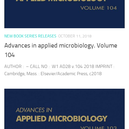
NEW BOOK SERIES RELEASES
OCTOBER 11, 2018
Advances in applied microbiology. Volume
104
AUTHOR : – CALL NO : W1 AD28 v.104 2018 IMPRINT :
Cambridge, Mass. : Elsevier/Academic Press, c2018