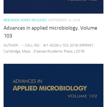
NEW BOOK SERIES RELEASES
SEPTEMBER 13, 2018
Advances in applied microbiology. Volume
103
AUTHOR : – CALL NO : W1 AD28 v.103 2018 IMPRINT :
Cambridge, Mass. : Elsevier/Academic Press, c2018