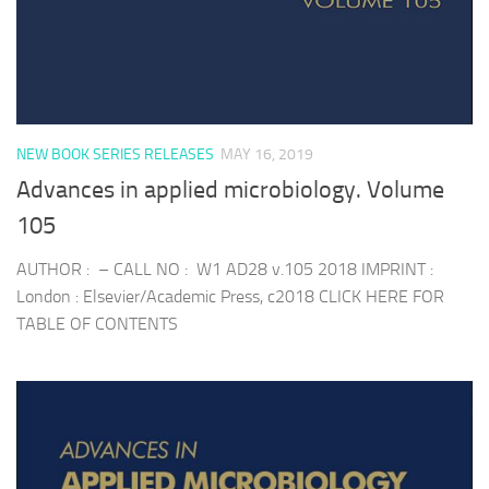
NEW BOOK SERIES RELEASES
MAY 16, 2019
Advances in applied microbiology. Volume
105
AUTHOR : – CALL NO : W1 AD28 v.105 2018 IMPRINT :
London : Elsevier/Academic Press, c2018 CLICK HERE FOR
TABLE OF CONTENTS