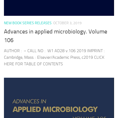
NEW BOOK SERIES RELEASES
OCTOBER 3, 2019
Advances in applied microbiology. Volume
106
AUTHOR : – CALL NO : W1 AD28 v.106 2019 IMPRINT :
Cambridge, Mass. : Elsevier/Academic Press, c2019 CLICK
HERE FOR TABLE OF CONTENTS