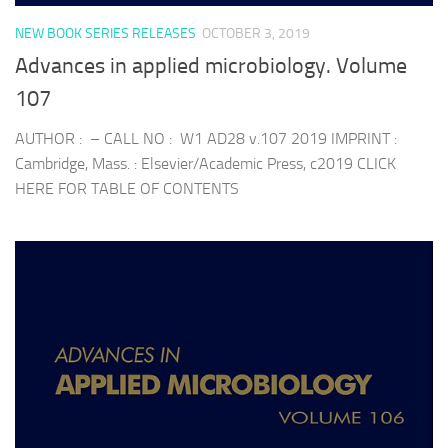
NEW BOOK SERIES RELEASES
OCTOBER 3, 2019
Advances in applied microbiology. Volume
107
AUTHOR : – CALL NO : W1 AD28 v.107 2019 IMPRINT :
Cambridge, Mass. : Elsevier/Academic Press, c2019 CLICK
HERE FOR TABLE OF CONTENTS