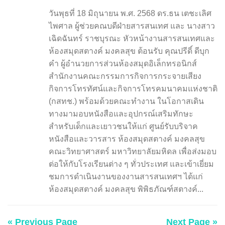
วันพุธที่ 18 มิถุนายน พ.ศ. 2568 ดร.ธน เตชะเลิศ
ไพศาล ผู้ช่วยคณบดีฝ่ายสารสนเทศ และ นางสาว
เฉิดฉันทร์ ราชบุรณะ หัวหน้างานสารสนเทศและ
ห้องสมุดสตางค์ มงคลสุข ต้อนรับ คุณปรีดิ์ ดีบุก
คำ ผู้อำนวยการส่วนห้องสมุดอิเล็กทรอนิกส์
สำนักงานคณะกรรมการกิจการกระจายเสียง
กิจการโทรทัศน์และกิจการโทรคมนาคมแห่งชาติ
(กสทช.) พร้อมด้วยคณะทำงาน ในโอกาสเดิน
ทางมามอบหนังสือและอุปกรณ์เสริมทักษะ
สำหรับเด็กและเยาวชนให้แก่ ศูนย์รับบริจาค
หนังสือและวารสาร ห้องสมุดสตางค์ มงคลสุข
คณะวิทยาศาสตร์ มหาวิทยาลัยมหิดล เพื่อส่งมอบ
ต่อให้กับโรงเรียนต่าง ๆ ทั่วประเทศ และเข้าเยี่ยม
ชมการดำเนินงานของงานสารสนเทศฯ ได้แก่
ห้องสมุดสตางค์ มงคลสุข พิพิธภัณฑ์สตางค์...
« Previous Page
Next Page »