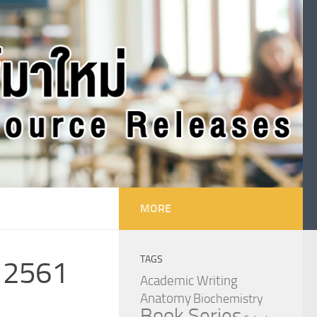
MORE
TAGS
ม 2561
Academic Writing
Anatomy
Biochemistry
Book Series