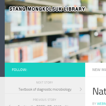
Skip to content
FOLLOW:
NEW MA
NEXT STORY
Nat
Textbook of diagnostic microbiology
PREVIOUS STORY
BY
WEBM