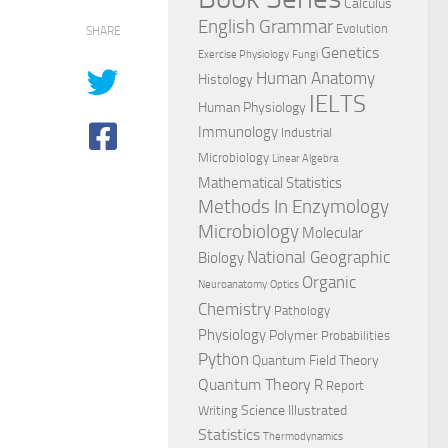
Calculus
English Grammar
Evolution
SHARE
Genetics
Exercise Physiology
Fungi
Human Anatomy
Histology
IELTS
Human Physiology
Immunology
Industrial
Microbiology
Linear Algebra
Mathematical Statistics
Methods In Enzymology
Microbiology
Molecular
National Geographic
Biology
Organic
Neuroanatomy
Optics
Chemistry
Pathology
Physiology
Polymer
Probabilities
Python
Quantum Field Theory
Quantum Theory
R
Report
Science Illustrated
Writing
Statistics
Thermodynamics