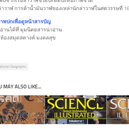
พบซากเรือล่าวาฬช่วยปะติดปะต่อภาพชีวิต
ล่าวาฬ การค้าน้ำมันวาฬของเหล่านักล่าวาฬในศตวรรษที่ 1
ภาพปกเพื่อดูหน้าสารบัญ
่านได้ที่ มุมนิตยสารน่าอ่าน
ง ห้องสมุดสตางค์ มงคลสุข
ational Geographic
 MAY ALSO LIKE...