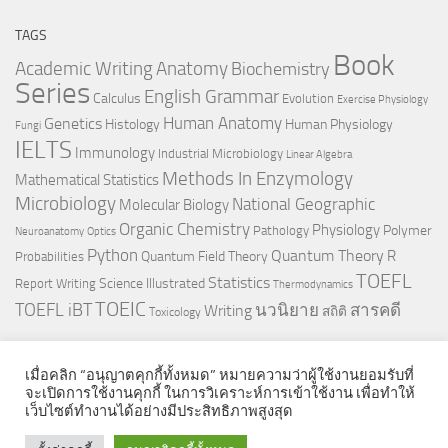
TAGS
Book
Anatomy
Academic Writing
Biochemistry
Series
English Grammar
Calculus
Evolution
Exercise Physiology
Genetics
Human Anatomy
Histology
Human Physiology
Fungi
IELTS
Immunology
Industrial Microbiology
Linear Algebra
Methods In Enzymology
Mathematical Statistics
Microbiology
National Geographic
Molecular Biology
Organic Chemistry
Physiology
Polymer
Pathology
Neuroanatomy
Optics
Python
Quantum Theory
R
Quantum Field Theory
Probabilities
TOEFL
Statistics
Science Illustrated
Report Writing
Thermodynamics
TOEIC
TOEFL iBT
นวนิยาย
สารคดี
Writing
สถิติ
Toxicology
เมื่อคลิก “อนุญาตคุกกี้ทั้งหมด” หมายความว่าผู้ใช้งานยอมรับที่
จะเปิดการใช้งานคุกกี้ ในการวิเคราะห์การเข้าใช้งาน เพื่อทำให้
เว็บไซต์ทำงานได้อย่างมีประสิทธิภาพสูงสุด
© 2026. All Rights Reserved.