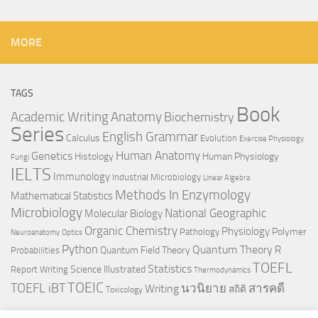
MORE
TAGS
Book
Anatomy
Academic Writing
Biochemistry
Series
English Grammar
Calculus
Evolution
Exercise Physiology
Genetics
Human Anatomy
Histology
Human Physiology
Fungi
IELTS
Immunology
Industrial Microbiology
Linear Algebra
Methods In Enzymology
Mathematical Statistics
Microbiology
National Geographic
Molecular Biology
Organic Chemistry
Physiology
Polymer
Pathology
Neuroanatomy
Optics
Python
Quantum Theory
R
Quantum Field Theory
Probabilities
TOEFL
Statistics
Science Illustrated
Report Writing
Thermodynamics
TOEIC
TOEFL iBT
นวนิยาย
สารคดี
Writing
สถิติ
Toxicology