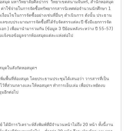
กหอสมุด มหาวิทยาลัยศิลปากร วิทยาเขตสนามจันทร์, สำนักหอสมุด
 ค่าใช้จ่ายในการจัดซื้อทรัพยากรสารนิเทศต่อจำนวนนักศึกษา 1
งื่อนไขในการจัดซื้ออย่างเช่นที่อื่นๆ ดำเนินการ ดังนั้น ประธาน
วเลขงบประมาณการจัดซื้อที่ได้รับจัดสรรแต่ละปี ซึ่งมีแยกการจัด
อก ) เพื่อมานำมารวมกัน (ข้อมูล 3 ปีย้อนหลังระหว่าง ปี 55-57)
ยแจ้งขอข้อมูลจากห้องสมุดแต่ละแห่งต่อไป
สมุดในสังกัดหอสมุดฯ
อเพิ่มพื้นที่ห้องสมุด โดยประธานประชุมได้เสนอว่า วารสารที่เป็น
ไว้ที่ส่วนกลางและให้หอสมุดฯ ทำการเย็บเล่ม เพื่อประหยัดงบ
ุมอีกต่อไป
ด้มีการวิเคราะห์สิ่งพิมพ์ที่มีจำนวนหน้าไม่ถึง 20 หน้า ทั้งนี้งาน