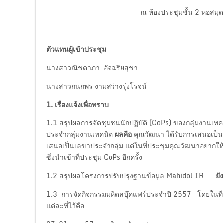
ณ ห้องประชุมชั้น 2 หอสมุ
ตัวแทนผู้เข้าประชุม
นางสาวณิชดาภา อัจฉริยสุชา
นางสาวกนกพร งามสว่างรุ่งโรจน์
1. เรื่องแจ้งเพื่อทราบ
1.1 สรุปผลการจัดชุมชนนักปฏิบัติ (CoPs) ของกลุ่มงานเ
ประจำกลุ่มงานเทคนิค
ผลคือ
คุณวัฒนา ได้รับการเสนอเป็
เสนอเป็นเลขาประจำกลุ่ม แต่ในที่ประชุมคุณวัฒนาอยากให้
ซึ่งนำเข้าที่ประชุม CoPs อีกครั้ง
1.2 สรุปผลโครงการปรับปรุงฐานข้อมูล Mahidol IR
ยั
1.3 การจัดกิจกรรมมหิดลบุ๊คแฟร์ประจำปี 2557 โดยใน
แต่ละที่ไว้คือ