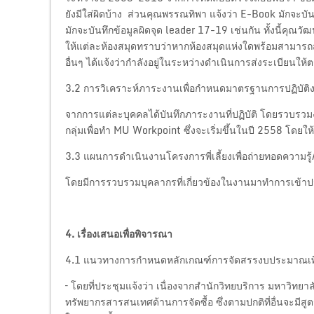
ยังมีใส่ผิดบ้าง ส่วนคุณพรรณทิพา แจ้งว่า E-Book มักจะบั
มักจะบันทึกข้อมูลผิดจุด leader 17-19 เช่นกัน ทั้งนี้
ให้แต่ละห้องสมุดทราบว่าหากห้องสมุดแห่งใดพร้อมสามารถส่
อื่นๆ ได้แจ้งว่ากำลังอยู่ในระหว่างดำเนินการส่งระเบียนให
3.2 การวิเคราะห์ภาระงานเพื่อกำหนดมาตรฐานการปฏิบัติ
จากการแต่ละบุคคลได้บันทึกภาระงานที่ปฏิบัติ โดยรวบรวมง
กลุ่มเพื่อทำ MU Workpoint ซึ่งจะเริ่มขึ้นในปี 2558 โดยให
3.3 แผนการดำเนินงานโครงการพี่เลี้ยงเพื่อถ่ายทอดความร
โดยมีการรวบรวมบุคลากรที่เกี่ยวข้องในงานมาทำการเข้าปร
4. เรื่องเสนอเพื่อพิจารณา
4.1 แนวทางการกำหนดหลักเกณฑ์การจัดสรรงบประมาณเพื่
– โดยที่ประชุมแจ้งว่า เนื่องจากสำนักวิทยบริการ มหาวิ
ทรัพยากรสารสนเทศด้านการจัดซื้อ ซึ่งตามปกติที่อื่นจะมีสูตร