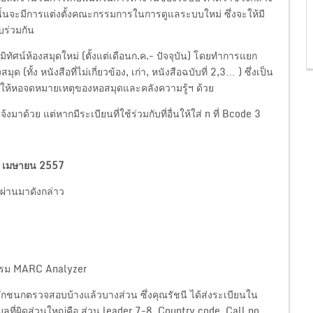
นจะมีการแต่งตั้งคณะกรรมการในการดูแลระบบใหม่ ซึ่งจะให้มี
บร่วมกัน
ิทัศน์ห้องสมุดใหม่ (ตั้งแต่เดือนก.ค.- ปัจจุบัน) โดยทำการแยก
(ทั้ง หนังสือที่ไม่เกี่ยวข้อง, เก่า, หนังสือฉบับที่ 2,3… ) ซึ่งเป็น
มอบให้หอจดหมายเหตุของหอสมุดและคลังความรู้ฯ ด้วย
มาด้วย แต่หากมีระเบียนที่ใช้ร่วมกับที่อื่นให้ใส่ n ที่ Bcode 3
 23 เมษายน 2557
่ผ่านมาดังกล่าว
กรม MARC Analyzer
ณรักชนกตรวจสอบบ้างแล้วบางส่วน ซึ่งคุณรัชนี ได้ส่งระเบียนใน
่ผิดส่วนใหญ่คือ ส่วน leader 7-8, Country code, Call no.