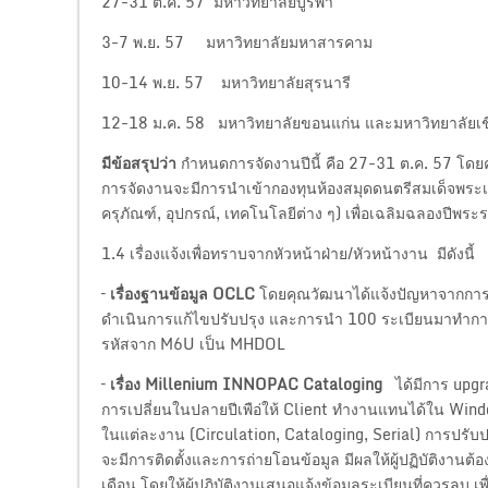
27-31 ต.ค. 57 มหาวิทยาลัยบูรพา
3-7 พ.ย. 57 มหาวิทยาลัยมหาสารคาม
10-14 พ.ย. 57 มหาวิทยาลัยสุรนารี
12-18 ม.ค. 58 มหาวิทยาลัยขอนแก่น และมหาวิทยาลัยเช
มีข้อสรุปว่า
กำหนดการจัดงานปีนี้ คือ 27-31 ต.ค. 57 โดย
การจัดงานจะมีการนำเข้ากองทุนห้องสมุดดนตรีสมเด็จพระเทพ
ครุภัณฑ์, อุปกรณ์, เทคโนโลยีต่าง ๆ) เพื่อเฉลิมฉลองป
1.4 เรื่องแจ้งเพื่อทราบจากหัวหน้าฝ่าย/หัวหน้างาน มีดังนี้
–
เรื่องฐานข้อมูล
OCLC
โดยคุณวัฒนาได้แจ้งปัญหาจากการ
ดำเนินการแก้ไขปรับปรุง และการนำ 100 ระเบียนมาทำการท
รหัสจาก M6U เป็น MHDOL
–
เรื่อง Millenium INNOPAC Cataloging
ได้มีการ upgra
การเปลี่ยนในปลายปีเพือ่ให้ Client ทำงานแทนได้ใน Windo
ในแต่ละงาน (Circulation, Cataloging, Serial) การปร
จะมีการติดตั้งและการถ่ายโอนข้อมูล มีผลให้ผู้ปฏิบัติงาน
เดือน โดยให้ผู้ปฏิบัติงานเสนอแจ้งข้อมูลระเบียนที่ควรล