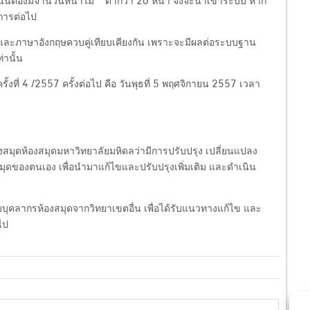
์ฯ นั่นต้องมีจำนวนหน้าไม่ ต่ำกว่า 20 หน้า จึงจะนำเข้าระบบ หาก
การต่อไป
ยและภาษาอังกฤษควบคู่เทียบเคียงกัน เพราะจะมีผลต่อระบบฐาน
่านั้น
ี่ 4 /2557 ครั้งต่อไป คือ วันพุธที่ 5 พฤศจิกายน 2557 เวลา
มุดห้องสมุดมหาวิทยาลัยมหิดลว่ามีการปรับปรุง เปลี่ยนแปลง
สมุดของตนเอง เพื่อนำมาแก้ไขและปรับปรุงเพิ่มเติม และดำเนิน
ับบุคลากรห้องสมุดจากวิทยาเขตอื่น เพื่อได้รับแนวทางแก้ไข และ
ไป