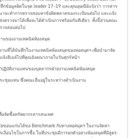
นทึกข้อมูลผิดในจุด leader 17-19 และคุณอุษณีย์แจ้งว่า วารสาร
คุณวัฒนาจะทำการตรวจสอบหาข้อผิดพลาดของระเบียนต่อไป และแจ้ง
งตรวจมาได้เพื่อจะได้ดำเนินการพร้อมกันทีเดียว ทั้งนี้ส่วนคณะ
้ตรวจสอบต่อไป
งานของงานเทคนิคห้องสมุด
านที่ได้บันทึกในงานเทคนิคห้องสมุดของหอสมุดฯ เพื่อนำมาจัด
้แจ้งอีเมล์ไปที่คุณอังคณาภายในวันศุกร์หน้า
ู้/ปฏิบัติงานแทนของบุคลากรฝ่ายงานเทคนิคห้องสมุด
ะชุมแทน ซึ่งคณะอื่นอยู่ในระหว่างดำเนินงาน
อจัดซื้อทรัพยากรสารสนเทศ
ทยาลัยขอนแก่นได้ขอ Benchmark กับทางหอสมุดฯ ในงานจัดหา
เงื่อนไขในการซื้อ ในที่ประชุมมีการยกตัวอย่างห้องสมุดที่มีสูตร