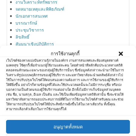
งานวิเคราะห์ทรัพยากร
จดหมายเหตุและพิพิธภัณฑ์
นักเอกสารสนเทศ
บรรณารักษ์
ประชุมวิชาการ
ลิขสิทธิ์
สัมมนาเชิงปฏิบัติการ
สิทธิบัตร
การใช้งานคุกกี้
สื่อสังคมออนไลน์
เว็บไซต์ช่องทางแบ่งปันความรู้ภายในองค์กร งานสารสนเทศและห้องสมุดสตางค์
ห้องสมุด
มงคลสุข ใช้คุกกี้เพื่อจำแนกผู้ใช้งานแต่ละคน โดยทำหน้าที่หลักคือประมวลทางสถิติ
ตลอดจนลักษณะเฉพาะของกลุ่มผู้ใช้บริการนั้นๆ ซึ่งข้อมูลดังกล่าวจะนำมาใช้ในการ
ห้องสมุดกับการตลาด
วิเคราะห์รูปแบบพฤติกรรมของผู้ใช้บริการ และมหาวิทยาลัยจะนำผลลัพธ์ดังกล่าวไป
อบรมวิชาการ
ใช้ในการปรับปรุงเว็บไซต์ให้ตอบสนองความต้องการ และการใช้งานของผู้ใช้บริการ
ให้ดียิ่งขึ้น อย่างไรก็ตามข้อมูลที่ได้และใช้ประมวลผลนั้นจะไม่มีการระบุชื่อ หรือบ่ง
ไอที
บอกความเป็นตัวตนของผู้ใช้บริการแต่อย่างใด อีกทั้งไม่มีการเก็บข้อมูลส่วนบุคคล
เช่น ชื่อ, นามสกุล, อีเมล เป็นต้น และใช้เป็นเพียงข้อมูลทางสถิติเท่านั้น ซึ่งจะช่วยให้
มหาวิทยาลัยสามารถมอบประสบการณ์ที่ดีในการใช้งานเว็บไซต์สำหรับคุณ และช่วย
ให้สามารถปรับปรุงเว็บไซต์ให้มีประสิทธิภาพยิ่งขึ้นได้ในเวลาเดียวกัน ทั้งนี้คุณ
Meta
สามารถเลือกตัวเลือกในการใช้งานคุกกี้ได้
Log in
อนุญาตทั้งหมด
Entries feed
Comments feed