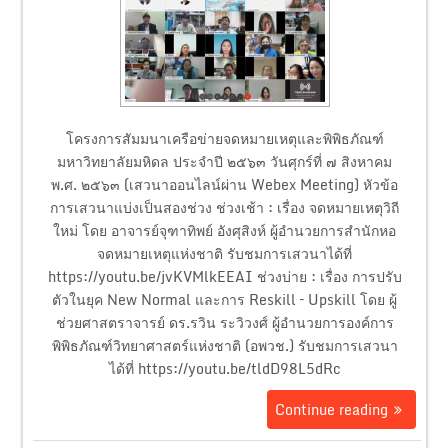
โครงการสัมมนาเครือข่ายจดหมายเหตุและพิพิธภัณฑ์
มหาวิทยาลัยมหิดล ประจำปี ๒๕๖๓ วันศุกร์ที่ ๗ สิงหาคม
พ.ศ. ๒๕๖๓ (เสวนาออนไลน์ผ่าน Webex Meeting) หัวข้อ
การเสวนาแบ่งเป็นสองช่วง ช่วงเช้า : เรื่อง จดหมายเหตุวิถี
ใหม่ โดย อาจารย์จุฑาทิพย์ อังศุสิงห์ ผู้อำนวยการสำนักหอ
จดหมายเหตุแห่งชาติ รับชมการเสวนาได้ที่
https://youtu.be/jvKVMlkEEAI ช่วงบ่าย : เรื่อง การปรับ
ตัวในยุค New Normal และการ Reskill – Upskill โดย ผู้
ช่วยศาสตราจารย์ ดร.รวิน ระวิวงศ์ ผู้อำนวยการองค์การ
พิพิธภัณฑ์วิทยาศาสตร์แห่งชาติ (อพวช.) รับชมการเสวนา
ได้ที่ https://youtu.be/tldD98L5dRc
Continue reading