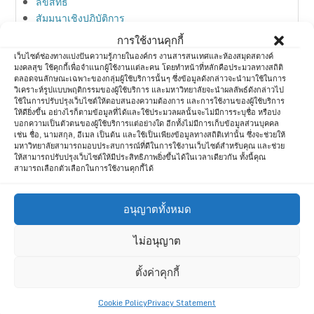
ลิขสิทธิ์
สัมมนาเชิงปฏิบัติการ
สิทธิบัตร
การใช้งานคุกกี้
สื่อสังคมออนไลน์
เว็บไซต์ช่องทางแบ่งปันความรู้ภายในองค์กร งานสารสนเทศและห้องสมุดสตางค์
ห้องสมุด
มงคลสุข ใช้คุกกี้เพื่อจำแนกผู้ใช้งานแต่ละคน โดยทำหน้าที่หลักคือประมวลทางสถิติ
ตลอดจนลักษณะเฉพาะของกลุ่มผู้ใช้บริการนั้นๆ ซึ่งข้อมูลดังกล่าวจะนำมาใช้ในการ
ห้องสมุดกับการตลาด
วิเคราะห์รูปแบบพฤติกรรมของผู้ใช้บริการ และมหาวิทยาลัยจะนำผลลัพธ์ดังกล่าวไป
อบรมวิชาการ
ใช้ในการปรับปรุงเว็บไซต์ให้ตอบสนองความต้องการ และการใช้งานของผู้ใช้บริการ
ให้ดียิ่งขึ้น อย่างไรก็ตามข้อมูลที่ได้และใช้ประมวลผลนั้นจะไม่มีการระบุชื่อ หรือบ่ง
ไอที
บอกความเป็นตัวตนของผู้ใช้บริการแต่อย่างใด อีกทั้งไม่มีการเก็บข้อมูลส่วนบุคคล
เช่น ชื่อ, นามสกุล, อีเมล เป็นต้น และใช้เป็นเพียงข้อมูลทางสถิติเท่านั้น ซึ่งจะช่วยให้
มหาวิทยาลัยสามารถมอบประสบการณ์ที่ดีในการใช้งานเว็บไซต์สำหรับคุณ และช่วย
ให้สามารถปรับปรุงเว็บไซต์ให้มีประสิทธิภาพยิ่งขึ้นได้ในเวลาเดียวกัน ทั้งนี้คุณ
Meta
สามารถเลือกตัวเลือกในการใช้งานคุกกี้ได้
Log in
อนุญาตทั้งหมด
Entries feed
Comments feed
ไม่อนุญาต
WordPress.org
ตั้งค่าคุกกี้
Cookie Policy
Privacy Statement
Copyright © 2026 | Theme:
Magazine Style