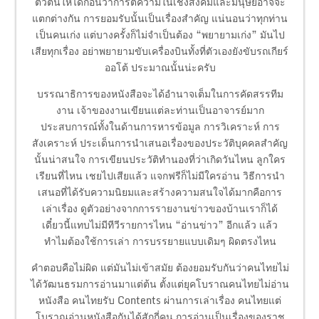
ตัวตนให้ได้ก่อนว่าการตีความในเชิงสังคมและมนุษย์อาจจะ
แตกต่างกัน การยอมรับนั้นเป็นเรื่องสำคัญ แน่นอนว่าทุกท่าน
เป็นคนเก่ง แต่บางครั้งก็ไม่จำเป็นต้อง “พยายามเก่ง” มันไป
เสียทุกเรื่อง อย่าพยายามขับเครื่องบินทั้งที่ตัวเองยังขับรถเกียร์
ออโต้ ประมาณนั้นน่ะครับ
บรรณาธิการของหนังสือจะได้อำนาจเต็มในการคัดสรรทีม
งาน เจ้าของงานเขียนแต่ละท่านเป็นอาจารย์มาก
ประสบการณ์ทั้งในด้านการหารข้อมูล การวิเคราะห์ การ
สังเคราะห์ ประเด็นการนำเสนอเรื่องของประวัติบุคคลสำคัญ
นั้นน่าสนใจ การเขียนประวัติทำนองที่ว่าเกิดวันไหน ลูกใคร
เรียนที่ไหน เชยไปเสียแล้ว แจกฟรีก็ไม่มีใครอ่าน วิธีการนำ
เสนอที่ได้รับความนิยมและสร้างความสนใจได้มากคือการ
เล่าเรื่อง ดูตัวอย่างจากการรายงานข่าวของบ้านเราก็ได้
เดี๋ยวนี้แทบไม่มีทีวีรายการไหน “อ่านข่าว” อีกแล้ว แล้ว
ทำไมต้องใช้การเล่า การบรรยายแบบเดิมๆ ผิดตรงไหน
คำตอบคือไม่ผิด แต่มันไม่เข้าสมัย ต้องยอมรับกันว่าคนไทยไม่
ได้วัฒนธรมการอ่านมาแต่ต้น ตั้งแต่ยุคโบราณคนไทยไม่อ่าน
หนังสือ คนไทยรับ Contents ผ่านการเล่าเรื่อง คนไทยแต่
โบราณอ่านหนังสือกันได้สักกี่คน การอ่านเป็นเรื่องของราช