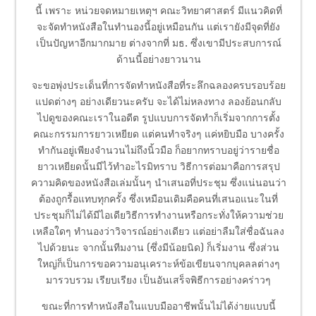
นี้ เพราะ หน่วยจดหมายเหตุฯ คณะวิทยาศาสตร์ มีแนวคิดที่
จะจัดทำหนังสือในทำนองนี้อยู่เหมือนกัน แต่เรายังมีจุดที่ยัง
เป็นปัญหาอีกมากมาย ต่างจากที่ มธ. ซึ่งเขามีประสบการณ์
ด้านนี้อย่างยาวนาน
จะขอพุ่งประเด็นที่การจัดทำหนังสือที่ระลึกฉลองครบรอบร้อย
แปดต่างๆ อย่างเดียวนะครับ จะได้ไม่หลงทาง ลองย้อนกลับ
ไปดูของคณะเราในอดีต รูปแบบการจัดทำก็เริ่มจากการตั้ง
คณะกรรมการยาวเหยียด แต่คนทำจริงๆ แค่หยิบมือ บางครั้ง
ทำกันอยู่เพียงจำนวนไม่ถึงนิ้วมือ ก็อยากทราบอยู่ว่ารายชื่อ
ยาวเหยียดนั้นมีไว้ทำอะไรมิทราบ วิธีการต่อมาคือการสรุป
ความคิดของหนังสือเล่มนั้นๆ นำเสนอที่ประชุม ซึ่งแน่นอนว่า
ต้องถูกรื้อแทบทุกครั้ง ซึ่งเหมือนเดิมคือคนที่เสนอแนะในที่
ประชุมก็ไม่ได้มีไอเดียวิธีการทำงานหรือกระทั่งให้ความช่วย
เหลือใดๆ ทำนองว่าวิจารณ์อย่างเดียว แต่อย่าลืมใส่ชื่อฉันลง
ไปด้วยนะ จากนั้นทีมงาน (ซึ่งมีน้อยนิด) ก็เริ่มงาน ซึ่งส่วน
ใหญ่ก็เป็นการขอความอนุเคราะห์ข้อเขียนจากบุคลลต่างๆ
มารวบรวม เรียบเรียง เป็นอันเสร็จพิธีการอย่างคร่าวๆ
ขณะที่การทำหนังสือในแบบมืออาชีพนั้นไม่ได้ง่ายแบบนี้