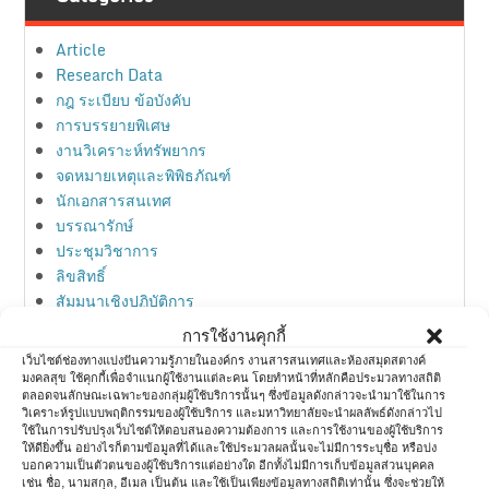
Article
Research Data
กฎ ระเบียบ ข้อบังคับ
การบรรยายพิเศษ
งานวิเคราะห์ทรัพยากร
จดหมายเหตุและพิพิธภัณฑ์
นักเอกสารสนเทศ
บรรณารักษ์
ประชุมวิชาการ
ลิขสิทธิ์
สัมมนาเชิงปฏิบัติการ
สิทธิบัตร
การใช้งานคุกกี้
สื่อสังคมออนไลน์
เว็บไซต์ช่องทางแบ่งปันความรู้ภายในองค์กร งานสารสนเทศและห้องสมุดสตางค์
ห้องสมุด
มงคลสุข ใช้คุกกี้เพื่อจำแนกผู้ใช้งานแต่ละคน โดยทำหน้าที่หลักคือประมวลทางสถิติ
ตลอดจนลักษณะเฉพาะของกลุ่มผู้ใช้บริการนั้นๆ ซึ่งข้อมูลดังกล่าวจะนำมาใช้ในการ
ห้องสมุดกับการตลาด
วิเคราะห์รูปแบบพฤติกรรมของผู้ใช้บริการ และมหาวิทยาลัยจะนำผลลัพธ์ดังกล่าวไป
อบรมวิชาการ
ใช้ในการปรับปรุงเว็บไซต์ให้ตอบสนองความต้องการ และการใช้งานของผู้ใช้บริการ
ให้ดียิ่งขึ้น อย่างไรก็ตามข้อมูลที่ได้และใช้ประมวลผลนั้นจะไม่มีการระบุชื่อ หรือบ่ง
ไอที
บอกความเป็นตัวตนของผู้ใช้บริการแต่อย่างใด อีกทั้งไม่มีการเก็บข้อมูลส่วนบุคคล
เช่น ชื่อ, นามสกุล, อีเมล เป็นต้น และใช้เป็นเพียงข้อมูลทางสถิติเท่านั้น ซึ่งจะช่วยให้