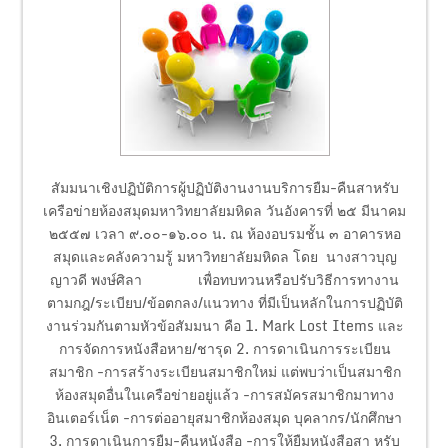
สัมมนาเชิงปฏิบัติการผู้ปฏิบัติงานงานบริการยืม-คืนสาหรับ
เครือข่ายห้องสมุดมหาวิทยาลัยมหิดล วันอังคารที่ ๒๕ มีนาคม
๒๕๕๗ เวลา ๙.๐๐-๑๖.๐๐ น. ณ ห้องอบรมชั้น ๓ อาคารหอ
สมุดและคลังความรู้ มหาวิทยาลัยมหิดล โดย นางสาวบุญ
ญาวดี พงษ์ศิลา เพื่อทบทวนหรือปรับวิธีการทางาน
ตามกฎ/ระเบียบ/ข้อตกลง/แนวทาง ที่มีเป็นหลักในการปฏิบัติ
งานร่วมกันตามหัวข้อสัมมนา คือ 1. Mark Lost Items และ
การจัดการหนังสือหาย/ชารุด 2. การดาเนินการระเบียน
สมาชิก -การสร้างระเบียนสมาชิกใหม่ แต่พบว่าเป็นสมาชิก
ห้องสมุดอื่นในเครือข่ายอยู่แล้ว -การสมัครสมาชิกมาทาง
อินเตอร์เน็ต -การต่ออายุสมาชิกห้องสมุด บุคลากร/นักศึกษา
3. การดาเนินการยืม-คืนหนังสือ -การให้ยืมหนังสือสา หรับ