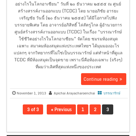
อย่างไรในโลกอาเซียน” วันที่ ๒๐ ธันวาคม ๒๕๕๕ ณ ศูนย์
สร้างสรรค์งานออกแบบ (TCDC) โดย นายอภิชัย อารยะ
เจริญชัย วันนี้ (๒๐ ธันวาคม ๒๕๕๕) ได้มีโอกาสไปฟัง
บรรยายพิเศษ โดย อาจารย์อภิสิทธิ์ ไล่สัตรูไกล ผู้อำนวยการ
ศูนย์สร้างสรรค์งานออกแบบ (TCDC) ในเรื่อง “บรรณารักษ์
ใช้ชีวิตอย่างไรในโลกอาเซียน” จัดโดย ชมรมห้องสมุด
เฉพาะ สมาคมห้องสมุดแห่งประเทศไทยฯ ได้มุมมองอะไร
แปลกๆ จากวิทยากรที่ไม่ใช่เป็นบรรณารักษ์ แต่ทำหน้าที่ดูแล
TCDC ที่มีห้องสมุดเป็นจุดขาย เพราะนี่คือห้องเฉพาะ (จริงๆ)
ที่ผมว่าเลิศที่สุดแห่งหนึ่งของประเทศ
Continue reading
November 1, 2013
Apichai Arayacharoenchai
บรรณารักษ์
3 of 3
« Previous
1
2
3