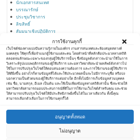
นักเอกสารสนเทศ
บรรณารักษ์
ประชุมวิชาการ
ลิขสิทธิ์
สัมมนาเชิงปฏิบัติการ
สิทธิบัตร
การใช้งานคุกกี้
สื่อสังคมออนไลน์
เว็บไซต์ช่องทางแบ่งปันความรู้ภายในองค์กร งานสารสนเทศและห้องสมุดสตางค์
ห้องสมุด
มงคลสุข ใช้คุกกี้เพื่อจำแนกผู้ใช้งานแต่ละคน โดยทำหน้าที่หลักคือประมวลทางสถิติ
ตลอดจนลักษณะเฉพาะของกลุ่มผู้ใช้บริการนั้นๆ ซึ่งข้อมูลดังกล่าวจะนำมาใช้ในการ
ห้องสมุดกับการตลาด
วิเคราะห์รูปแบบพฤติกรรมของผู้ใช้บริการ และมหาวิทยาลัยจะนำผลลัพธ์ดังกล่าวไป
อบรมวิชาการ
ใช้ในการปรับปรุงเว็บไซต์ให้ตอบสนองความต้องการ และการใช้งานของผู้ใช้บริการ
ให้ดียิ่งขึ้น อย่างไรก็ตามข้อมูลที่ได้และใช้ประมวลผลนั้นจะไม่มีการระบุชื่อ หรือบ่ง
ไอที
บอกความเป็นตัวตนของผู้ใช้บริการแต่อย่างใด อีกทั้งไม่มีการเก็บข้อมูลส่วนบุคคล
เช่น ชื่อ, นามสกุล, อีเมล เป็นต้น และใช้เป็นเพียงข้อมูลทางสถิติเท่านั้น ซึ่งจะช่วยให้
มหาวิทยาลัยสามารถมอบประสบการณ์ที่ดีในการใช้งานเว็บไซต์สำหรับคุณ และช่วย
ให้สามารถปรับปรุงเว็บไซต์ให้มีประสิทธิภาพยิ่งขึ้นได้ในเวลาเดียวกัน ทั้งนี้คุณ
Meta
สามารถเลือกตัวเลือกในการใช้งานคุกกี้ได้
Log in
อนุญาตทั้งหมด
Entries feed
Comments feed
ไม่อนุญาต
WordPress.org