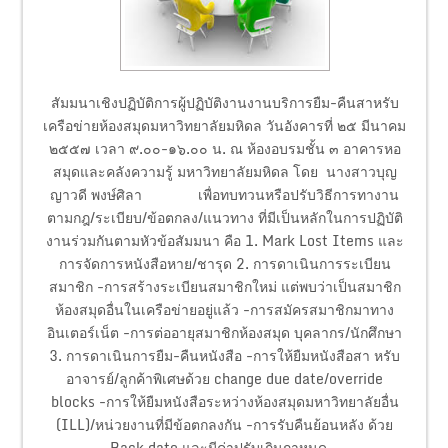
สัมมนาเชิงปฏิบัติการผู้ปฏิบัติงานงานบริการยืม-คืนสาหรับ
เครือข่ายห้องสมุดมหาวิทยาลัยมหิดล วันอังคารที่ ๒๕ มีนาคม
๒๕๕๗ เวลา ๙.๐๐-๑๖.๐๐ น. ณ ห้องอบรมชั้น ๓ อาคารหอ
สมุดและคลังความรู้ มหาวิทยาลัยมหิดล โดย นางสาวบุญ
ญาวดี พงษ์ศิลา เพื่อทบทวนหรือปรับวิธีการทางาน
ตามกฎ/ระเบียบ/ข้อตกลง/แนวทาง ที่มีเป็นหลักในการปฏิบัติ
งานร่วมกันตามหัวข้อสัมมนา คือ 1. Mark Lost Items และ
การจัดการหนังสือหาย/ชารุด 2. การดาเนินการระเบียน
สมาชิก -การสร้างระเบียนสมาชิกใหม่ แต่พบว่าเป็นสมาชิก
ห้องสมุดอื่นในเครือข่ายอยู่แล้ว -การสมัครสมาชิกมาทาง
อินเตอร์เน็ต -การต่ออายุสมาชิกห้องสมุด บุคลากร/นักศึกษา
3. การดาเนินการยืม-คืนหนังสือ -การให้ยืมหนังสือสา หรับ
อาจารย์/ลูกค้าพิเศษด้วย change due date/override
blocks -การให้ยืมหนังสือระหว่างห้องสมุดมหาวิทยาลัยอื่น
(ILL)/หน่วยงานที่มีข้อตกลงกัน -การรับคืนย้อนหลัง ด้วย
Back date และมีค่าปรับเกินกาหนด...