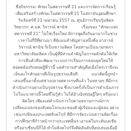
ชื่อกิจกรรม: ทักษะในศตวรรษที่ 21 และการจัดการเรียนรู้
เพื่อเสริมสร้างทักษะในศตวรรษที่ 21 ในสถาบันอุดมศึกษา
วันจันทร์ที่ 21 เมษายน 2557 ณ. ศูนย์การเรียนรู้มหิดล
วิทยากร: ศ.นพ. วิจารณ์ พานิช เรื่องของ “ทักษะแห่ง
ศตวรรษที่ 21” ไม่ใช่เรื่องใหม่ มีการพูดถึงกันมามากในช่วง
เวลาไม่กี่ปีที่ผ่านมา คีย์แมนสำคัญท่านหนึ่งคือ อาจารย์
วิจารณ์ พานิช ก็เป็นชาวมหิดล โดยท่านเป็นนายกสภา
มหาวิทยาลัยมหิดล เป็นผู้ที่มีส่วนสำคัญในการผลักดันให้เกิด
การตื่นตัวที่จะพัฒนาระบบการเรียนการสอนยุคใหม่ให้
สอดคล้องกับทฤษฎีที่ว่านี้ แต่คำถามสำคัญคือเมื่อไหร่เราจึงจะ
เห็นอะไรสักอย่างที่เป็นรูปธรรมเสียที แนวคิดนี้ถูกนำ
เสนอขึ้นมาตั้งแต่ช่วงปลายศตวรรษที่แล้ว ในหลายๆ ที่มีการ
ดำเนินการอย่างเป็นรูปธรรม ซึ่งบางครั้งก็เป็นการดำเนินการ
ไปในแนวทางนี้โดยที่ไม่รู้ตัว ไม่ได้อ้างอิงทฤษฎีใดๆ หรือแนว
คิดใดๆ เพียงแต่ดำเนินการไปตามสถานการณ์การ
เปลี่ยนแปลงของสังคมโลกและของตัวผู้เรียนและผู้สอน อย่าง
เช่นกรณีของประเทศสิงคโปร์ ที่มีการจัดระบบความคิดเรื่อง
การศึกษาที่ก้าวหน้ากว่าประเทศอื่นๆ เอาแค่ในระดับเอเชีย
หรืออาเซียนนี่ก็ได้ ทำไมสิงคโปร์จึงติดอันดับท็อปเสมอเมื่อมี