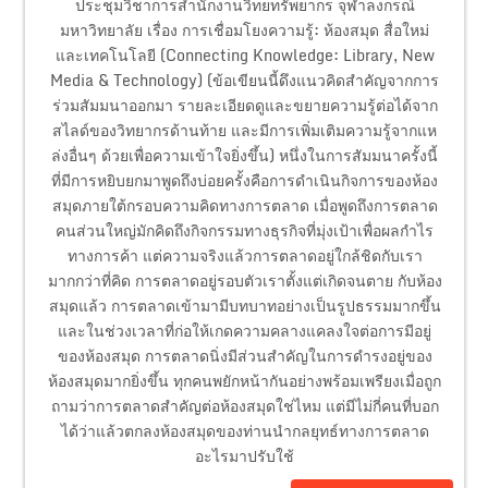
ประชุมวิชาการสำนักงานวิทยทรัพยากร จุฬาลงกรณ์
มหาวิทยาลัย เรื่อง การเชื่อมโยงความรู้: ห้องสมุด สื่อใหม่
และเทคโนโลยี (Connecting Knowledge: Library, New
Media & Technology) (ข้อเขียนนี้ดึงแนวคิดสำคัญจากการ
ร่วมสัมมนาออกมา รายละเอียดดูและขยายความรู้ต่อได้จาก
สไลด์ของวิทยากรด้านท้าย และมีการเพิ่มเติมความรู้จากแห
ล่งอื่นๆ ด้วยเพื่อความเข้าใจยิ่งขึ้น) หนึ่งในการสัมมนาครั้งนี้
ที่มีการหยิบยกมาพูดถึงบ่อยครั้งคือการดำเนินกิจการของห้อง
สมุดภายใต้กรอบความคิดทางการตลาด เมื่อพูดถึงการตลาด
คนส่วนใหญ่มักคิดถึงกิจกรรมทางธุรกิจที่มุ่งเป้าเพื่อผลกำไร
ทางการค้า แต่ความจริงแล้วการตลาดอยู่ใกล้ชิดกับเรา
มากกว่าที่คิด การตลาดอยู่รอบตัวเราตั้งแต่เกิดจนตาย กับห้อง
สมุดแล้ว การตลาดเข้ามามีบทบาทอย่างเป็นรูปธรรมมากขึ้น
และในช่วงเวลาที่ก่อให้เกดความคลางแคลงใจต่อการมีอยู่
ของห้องสมุด การตลาดนิ่งมีส่วนสำคัญในการดำรงอยู่ของ
ห้องสมุดมากยิ่งขึ้น ทุกคนพยักหน้ากันอย่างพร้อมเพรียงเมื่อถูก
ถามว่าการตลาดสำคัญต่อห้องสมุดใช่ไหม แต่มีไม่กี่คนที่บอก
ได้ว่าแล้วตกลงห้องสมุดของท่านนำกลยุทธ์ทางการตลาด
อะไรมาปรับใช้