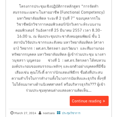
โครงการประชุมเชิงปฏิบัติการหลักสูตร “การจัดทำ
สมรรถนะเฉพาะในสายอาชีพ (Functional Competency)
มหาวิทยาลัยมหิดล ระยะที่ 2 รุ่นที่ 7” ของบุคลากรใน
วิชาชีพนักวิชาการคอมพิวเตอร์/นักวิเคราะห์ระบบงาน
คอมพิวเตอร์ วันอังคารที่ 25 มีนาคม 2557 เวลา 8.30-
16.00 น. ณ ห้องประชุมประชาสังคมอุดมพัฒน์ ชั้น 1
สถาบันวิจัยประชากรและสังคม มหาวิทยาลัยมหิดล (ศาลา
ยา) วิทยากร : ผศ.ดร.จิตรลดา อมรวัฒนา และทีมงานกอง
ทรัพยากรบุคคล มหาวิทยาลัยมหิดล ผู้เข้าร่วมประชุม นางสา
วนุชสรา บุญครอง ช่วงที่ 1 : ผศ.ดร.จิตรลดา ได้ทบทวน
องค์ประกอบของสมรรถนะหลักๆ และยกตัวอย่างบุคคลที่มีชื่อ
เสียงเช่น คุณโก๊ะตี๋ ดารา/นักแสดง/พิธีกร ชื่อดังที่ประสบ
ความสำเร็จในการทำงานทั้งในวงการบัยเทิงและธุรกิจ ทั้งๆที่
ไม่ได้จบมาทางด้านนิเทศศาสตร์ หรือบริหารธุรกิจ??? ผู้เข้า
ร่วมประชุมทุกคนต่างแสดงความคิดเห็น...
Continue reading
March 27, 2014
nootsara
ประชุมวิชาการ