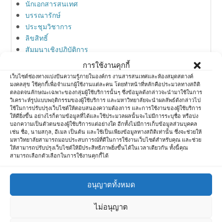
นักเอกสารสนเทศ
บรรณารักษ์
ประชุมวิชาการ
ลิขสิทธิ์
สัมมนาเชิงปฏิบัติการ
สิทธิบัตร
การใช้งานคุกกี้
สื่อสังคมออนไลน์
เว็บไซต์ช่องทางแบ่งปันความรู้ภายในองค์กร งานสารสนเทศและห้องสมุดสตางค์
ห้องสมุด
มงคลสุข ใช้คุกกี้เพื่อจำแนกผู้ใช้งานแต่ละคน โดยทำหน้าที่หลักคือประมวลทางสถิติ
ตลอดจนลักษณะเฉพาะของกลุ่มผู้ใช้บริการนั้นๆ ซึ่งข้อมูลดังกล่าวจะนำมาใช้ในการ
ห้องสมุดกับการตลาด
วิเคราะห์รูปแบบพฤติกรรมของผู้ใช้บริการ และมหาวิทยาลัยจะนำผลลัพธ์ดังกล่าวไป
อบรมวิชาการ
ใช้ในการปรับปรุงเว็บไซต์ให้ตอบสนองความต้องการ และการใช้งานของผู้ใช้บริการ
ให้ดียิ่งขึ้น อย่างไรก็ตามข้อมูลที่ได้และใช้ประมวลผลนั้นจะไม่มีการระบุชื่อ หรือบ่ง
ไอที
บอกความเป็นตัวตนของผู้ใช้บริการแต่อย่างใด อีกทั้งไม่มีการเก็บข้อมูลส่วนบุคคล
เช่น ชื่อ, นามสกุล, อีเมล เป็นต้น และใช้เป็นเพียงข้อมูลทางสถิติเท่านั้น ซึ่งจะช่วยให้
มหาวิทยาลัยสามารถมอบประสบการณ์ที่ดีในการใช้งานเว็บไซต์สำหรับคุณ และช่วย
ให้สามารถปรับปรุงเว็บไซต์ให้มีประสิทธิภาพยิ่งขึ้นได้ในเวลาเดียวกัน ทั้งนี้คุณ
Meta
สามารถเลือกตัวเลือกในการใช้งานคุกกี้ได้
Log in
อนุญาตทั้งหมด
Entries feed
Comments feed
ไม่อนุญาต
WordPress.org