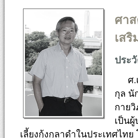
ศาสต
เสริ
ประวั
ศ.
กุล น
กายวิ
เป็นผ
เลี้ยงกุ้งกุลาดำในประเทศไท