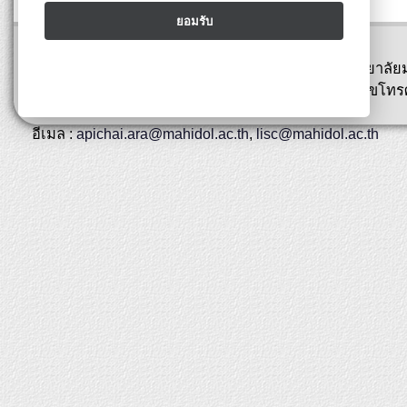
ยอมรับ
ปรับปรุงล่าสุด : 01 กุมภาพันธ์ 2567
พิพิธภัณฑ์สตางค์ มงคลสุข คณะวิทยาศาสตร์ มหาวิทยาลัย
ถนนพระรามที่ 6 เขตราชเทวี กรุงเทพ 10400 หมายเลขโทรศ
0-2354-7144
อีเมล :
apichai.ara@mahidol.ac.th
,
lisc@mahidol.ac.th