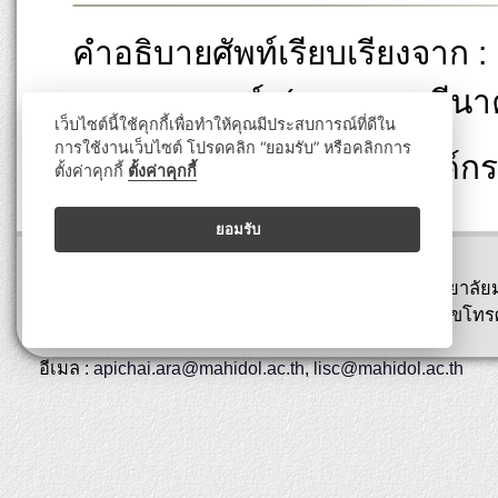
คำอธิบายศัพท์เรียบเรียงจาก :
ศาสตราจารย์. (มกราคม-มีน
เว็บไซต์นี้ใช้คุกกี้เพื่อทำให้คุณมีประสบการณ์ที่ดีใน
การใช้งานเว็บไซต์ โปรดคลิก “ยอมรับ” หรือคลิกการ
ที่มาข้อมูล : งานสื่อสารองค
ตั้งค่าคุกกี้
ตั้งค่าคุกกี้
ยอมรับ
ปรับปรุงล่าสุด : 06 สิงหาคม 2569
พิพิธภัณฑ์สตางค์ มงคลสุข คณะวิทยาศาสตร์ มหาวิทยาลัย
ถนนพระรามที่ 6 เขตราชเทวี กรุงเทพ 10400 หมายเลขโทรศ
0-2354-7144
อีเมล :
apichai.ara@mahidol.ac.th
,
lisc@mahidol.ac.th