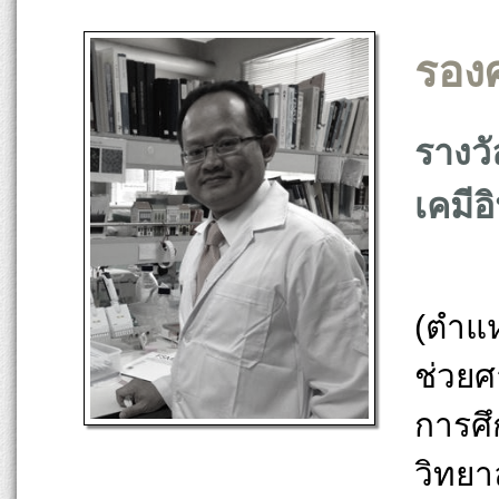
รอง
รางวั
เคมีอ
รองศ
(ตำแห
ช่วยศ
การศึ
วิทยา