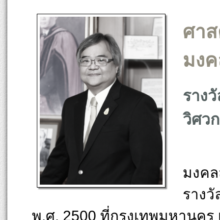
ศาสต
มงค
รางวั
วิศว
ศาสต
มงคลส
รางวัล
พ.ศ. 2500 ที่กรุงเทพมหานคร 