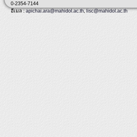
0-2354-7144
อีเมล :
apichai.ara@mahidol.ac.th
,
lisc@mahidol.ac.th