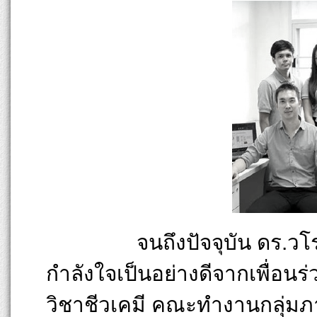
จนถึงปัจจุบัน ดร.วโรดมแล
กำลังใจเป็นอย่างดีจากเพื่อน
วิชาชีวเคมี คณะทำงานกลุ่มภา